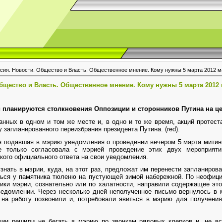
ссия. Новости. Общество и Власть. Общественное мнение. Кому нужны 5 марта 2012 м
Общество и Власть. Общественное мнение. Кому нужны 5 марта 2012
и планируются столкновения Оппозиции и сторонников Путина на 
анных в одном и том же месте и, в одно и то же время, акций протес
 запланированного переизбрания президента Путина. (red).
я подавшая в мэрию уведомления о проведении вечером 5 марта митинг
не только согласовала с мэрией проведение этих двух мероприят
акого официального ответа на свои уведомления.
знать в мэрии, куда, на этот раз, предложат им перенести запланирова
ться у памятника тюленю на пустующей зимой набережной. По неофиц
ники мэрии, сознательно или по халатности, направили содержащее эт
едомлении. Через несколько дней неполученное письмо вернулось в 
 на работу позвонили и, потребовали явиться в мэрию для получени
ции решили не бегать в мэрию по звонкам рядовых клерков и, не в