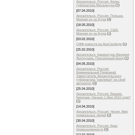
Архангельск. Россия. Конец
губернатора Михальчука
(
7
)
[07.04.2010]
Архангельск. Россия. Польша.
Мнение из-за бугра
(
4
)
[18.05.2010]
Архангельск. Россия. США.
Мнение из-за бугра
(
1
)
[03.02.2010]
ОФФ-новости на АрхСвободе
(
1
)
[25.02.2010]
Архангельск. Карикатуры Валерия
Житнухина. Пенсионный фонд
(
1
)
[04.05.2010]
Архангельск. Россия.
Криминальный Первомай.
Заместитель Архангельского
губернатора "наклевал" на свой
авторитет
(
4
)
[25.04.2010]
Архангельск. Россия. Бишкек.
Киргизия. Начало 1 Мая 2010 года?
(
1
)
[14.04.2010]
Архангельск. Россия. Чехия. Мир
нормальных людей
(
2
)
[30.04.2010]
Архангельск. Россия. Крах
промышленности
(
0
)
[12.02.2010]