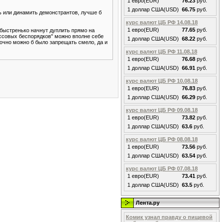
1 евро(EUR)
76.23
руб.
1 доллар США(USD)
66.75
руб.
ь или динамить демонстрантов, лучше б
курс валют ЦБ РФ 14.08.18
1 евро(EUR)
77.65
руб.
 быстренько начнут дуплить прямо на
массовых беспорядков" можно вполне себе
1 доллар США(USD)
68.22
руб.
точно можно б было запрещать смело, да и
курс валют ЦБ РФ 11.08.18
1 евро(EUR)
76.68
руб.
1 доллар США(USD)
66.91
руб.
курс валют ЦБ РФ 10.08.18
1 евро(EUR)
76.83
руб.
1 доллар США(USD)
66.29
руб.
курс валют ЦБ РФ 09.08.18
1 евро(EUR)
73.82
руб.
1 доллар США(USD)
63.6
руб.
курс валют ЦБ РФ 08.08.18
1 евро(EUR)
73.56
руб.
1 доллар США(USD)
63.54
руб.
курс валют ЦБ РФ 07.08.18
1 евро(EUR)
73.41
руб.
1 доллар США(USD)
63.5
руб.
Лента.ру
Комик узнал правду о пищевой