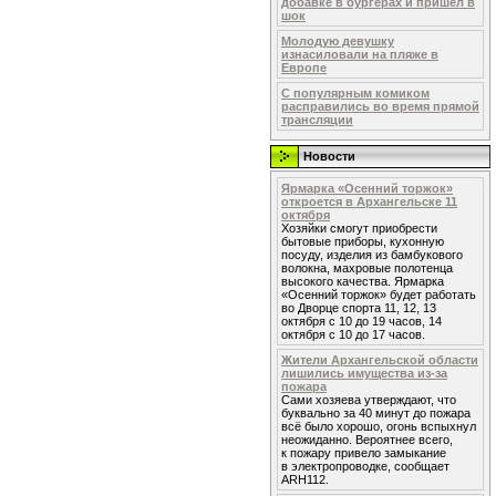
добавке в бургерах и пришел в
шок
Молодую девушку
изнасиловали на пляже в
Европе
С популярным комиком
расправились во время прямой
трансляции
Новости
Ярмарка «Осенний торжок»
откроется в Архангельске 11
октября
Хозяйки смогут приобрести
бытовые приборы, кухонную
посуду, изделия из бамбукового
волокна, махровые полотенца
высокого качества. Ярмарка
«Осенний торжок» будет работать
во Дворце спорта 11, 12, 13
октября с 10 до 19 часов, 14
октября с 10 до 17 часов.
Жители Архангельской области
лишились имущества из-за
пожара
Сами хозяева утверждают, что
буквально за 40 минут до пожара
всё было хорошо, огонь вспыхнул
неожиданно. Вероятнее всего,
к пожару привело замыкание
в электропроводке, сообщает
ARH112.