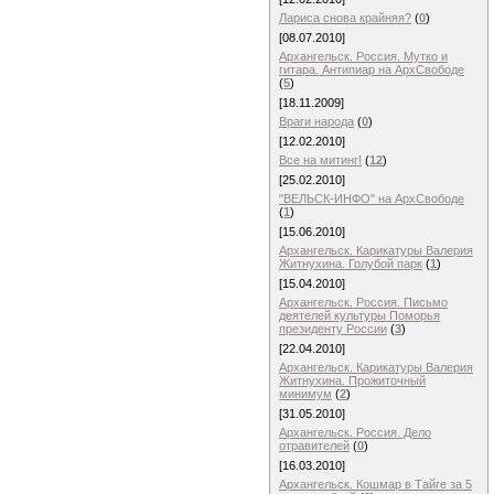
Лариса снова крайняя?
(
0
)
[08.07.2010]
Архангельск. Россия. Мутко и
гитара. Антипиар на АрхСвободе
(
5
)
[18.11.2009]
Враги народа
(
0
)
[12.02.2010]
Все на митинг!
(
12
)
[25.02.2010]
"ВЕЛЬСК-ИНФО" на АрхСвободе
(
1
)
[15.06.2010]
Архангельск. Карикатуры Валерия
Житнухина. Голубой парк
(
1
)
[15.04.2010]
Архангельск. Россия. Письмо
деятелей культуры Поморья
президенту России
(
3
)
[22.04.2010]
Архангельск. Карикатуры Валерия
Житнухина. Прожиточный
минимум
(
2
)
[31.05.2010]
Архангельск. Россия. Дело
отравителей
(
0
)
[16.03.2010]
Архангельск. Кошмар в Тайге за 5