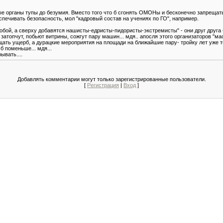
е органы тупы до безумия. Вместо того что б сгонять ОМОНы и бесконечно запрещат
беспечивать безопасность, мол "кадровый состав на учениях по ГО", например.
обой, а сверху добавятся нашисты-едристы-пидористы-экстремисты" - они друг друга
 затопчут, побьют витрины, сожгут пару машин... мдя.. апосля этого организаторов "
ещать ущерб, а дурацкие мероприятия на площади на ближайшие пару- тройку лет уже 
б поменьше... мдя...
ывать....
Добавлять комментарии могут только зарегистрированные пользователи.
[
Регистрация
|
Вход
]