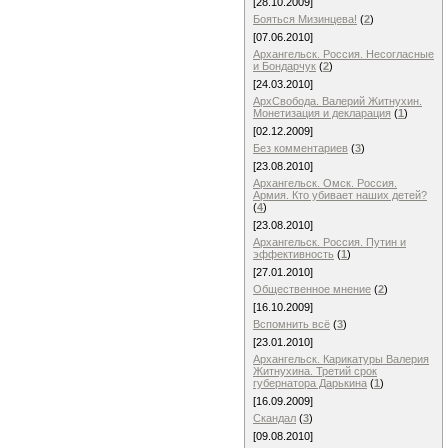
[28.10.2009]
Бояться Мизинцева!
(
2
)
[07.06.2010]
Архангельск. Россия. Несогласные
и Бондарчук
(
2
)
[24.03.2010]
АрхСвобода. Валерий Житнухин.
Монетизация и декларация
(
1
)
[02.12.2009]
Без комментариев
(
3
)
[23.08.2010]
Архангельск. Омск. Россия.
Армия. Кто убивает наших детей?
(
4
)
[23.08.2010]
Архангельск. Россия. Путин и
эффективность
(
1
)
[27.01.2010]
Общественное мнение
(
2
)
[16.10.2009]
Вспомнить всё
(
3
)
[23.01.2010]
Архангельск. Карикатуры Валерия
Житнухина. Третий срок
губернатора Дарькина
(
1
)
[16.09.2009]
Скандал
(
3
)
[09.08.2010]