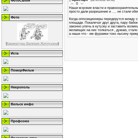
ФотоСалон
0
Наши мэрзкие власти и правоохранятельны
просто дали разрешение и ..... не стали о
Фото
Когда оппозиционеры передерутся между с
площади. Покалечат друг друга, пару бабок
законно упечь в кутузку и заставить возм
желающих на них толкаться , думаю, стало 
а наши что - им фуражки токо лысину прикр
[
Карикатуры Валерия Житнухина
]
Иста
ПоморФильм
Некрополь
Вельск инфо
Профсоюз