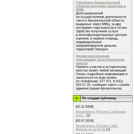
Таксиситы Архангельской
области получают лицензии в
МФЦ
Доля разрешений
на осуществление деятельности
такси в Архангельской области,
выданных через МФЦ, за два
последних года выросла в 10 раз.
Удобство получения услуги
в многофункциональных центрах
оценили, в первую очередь,
индивидуальные
предприниматели дальних
территорий Поморья.
Архангелогородцев
приглашают на исторические
квесты
Принять участие в исторических
квестах может любой желающий.
Узнать подробную информацию и
записаться на игры можно
по телефонам: 477 471, 8 (911)
553 27 16, сообщает пресс-служба
администрации Архангельска.
По следам публикац
[02.11.2009]
Архангельск. Россия. Стабильно
вниз...
(
0
)
[02.07.2010]
Архангельск. Россия. США.
Мнение из-за бугра
(
2
)