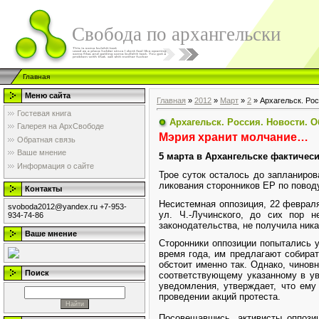
Свобода по архангельски
Главная
Меню сайта
Главная
»
2012
»
Март
»
2
» Архагельск. Ро
Гостевая книга
Архагельск. Россия. Новости. 
Галерея на АрхСвободе
Мэрия хранит молчание…
Обратная связь
Ваше мнение
5 марта в Архангельске фактичес
Информация о сайте
Трое суток осталось до запланиров
ликования сторонников ЕР по поводу
Контакты
Несистемная оппозиция, 22 феврал
svoboda2012@yandex.ru +7-953-
ул. Ч.-Лучинского, до сих пор 
934-74-86
законодательства, не получила ник
Ваше мнение
Сторонники оппозиции попытались у
время года, им предлагают собира
обстоит именно так. Однако, чинов
Поиск
соответствующему указанному в ув
уведомления, утверждает, что ему
проведении акций протеста.
Посовещавшись, активисты оппози