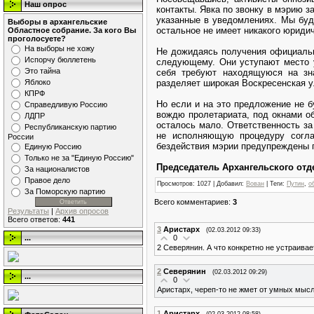
Наш опрос
контакты. Явка по звонку в мэрию 
указанные в уведомлениях. Мы буд
Выборы в архангельские
остальное не имеет никакого юридич
Областное собрание. За кого Вы
проголосуете?
На выборы не хожу
Не дожидаясь получения официальн
Испорчу бюллетень
следующему. Они уступают место у
Это тайна
себя требуют находящуюся на зн
Яблоко
разделяет широкая Воскресенская у
КПРФ
Но если и на это предложение не б
Справедливую Россию
вождю пролетариата, под окнами о
ЛДПР
осталось мало. Ответственность з
Республиканскую партию
не исполняющую процедуру согла
России
бездействия мэрии предупреждены 
Единую Россию
Только не за "Единую Россию"
Председатель Архангельского от
За националистов
Правое дело
Просмотров
: 1027 |
Добавил
:
Вован
|
Теги
:
Путин
,
о
За Поморскую партию
Всего комментариев
:
3
Результаты
|
Архив опросов
Всего ответов:
441
3
Аристарх
(02.03.2012 09:33)
0
...
2 Северянин. А что конкретно не устраивае
2
Северянин
(02.03.2012 09:29)
...
0
Аристарх, череп-то не жмет от умных мыс
1
Аристарх
(02.03.2012 08:58)