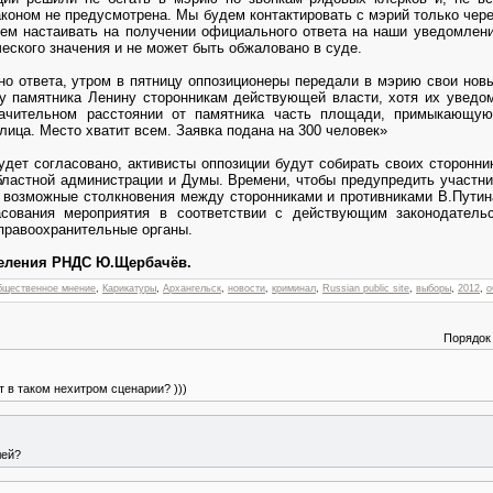
законом не предусмотрена. Мы будем контактировать с мэрий только че
ем настаивать на получении официального ответа на наши уведомления
еского значения и не может быть обжаловано в суде.
о ответа, утром в пятницу оппозиционеры передали в мэрию свои новы
 памятника Ленину сторонникам действующей власти, хотя их уведом
ачительном расстоянии от памятника часть площади, примыкающу
лица. Место хватит всем. Заявка подана на 300 человек»
удет согласовано, активисты оппозиции будут собирать своих сторонни
бластной администрации и Думы. Времени, чтобы предупредить участни
а возможные столкновения между сторонниками и противниками В.Путин
сования мероприятия в соответствии с действующим законодатель
правоохранительные органы.
деления РНДС Ю.Щербачёв.
бщественное мнение
,
Карикатуры
,
Архангельск
,
новости
,
криминал
,
Russian public site
,
выборы
,
2012
,
о
Порядок
т в таком нехитром сценарии? )))
лей?