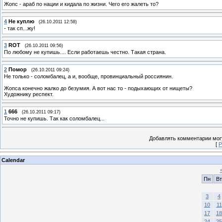
Жопс - араб по нации и кидала по жизни. Чего его жалеть то?
4
Не куплю
(26.10.2011 12:58)
- так сп...жу!
3
ROT
(26.10.2011 09:56)
По любому не купишь.... Если работаешь честно. Такая страна.
2
Помор
(26.10.2011 09:24)
Не только - соломбалец, а и, вообще, провинциальный россиянин.
Жопса конечно жалко до безумия. А вот нас то - подыхающих от нищеты?
Художнику респект.
1
666
(26.10.2011 09:17)
Точно не купишь. Так как соломбалец...
Добавлять комментарии могу
[
Р
Calendar
Пн
Вт
3
4
10
11
17
18
24
25