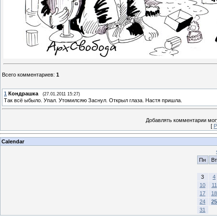
Всего комментариев
:
1
1
Кондрашка
(27.01.2011 15:27)
Так всё ыбыло. Упал. Утомилсяю Заснул. Открыл глаза. Настя пришла.
Добавлять комментарии могу
[
Р
Calendar
Пн
Вт
3
4
10
11
17
18
24
25
31