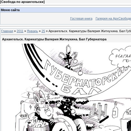
[
Свобода по архангельски
]
Меню сайта
Гостевая книга
Галерея на АрхСвобод
Главная
»
2011
»
Январь
»
25
» Архангельск. Карикатуры Валерия Житнухина. Бал Гу
Архангельск. Карикатуры Валерия Житнухина. Бал Губернатора