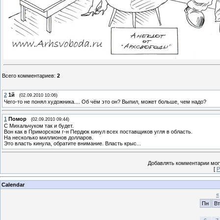
Всего комментариев
:
2
2
1й
(02.09.2010 10:06)
Чего-то не понял художника.... Об чём это он? Выпил, может больше, чем надо?
1
Помор
(02.09.2010 09:44)
С Михальчуком так и будет.
Вон как в Приморском г-н Пердюк кинул всех поставщиков угля в область.
На несколько миллионов долларов.
Это власть кинула, обратите внимание. Власть крыс...
Добавлять комментарии могу
[
Р
Calendar
«
Пн
Вт