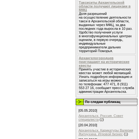
Таксиситы Архангельской
области получают лицензии в
МФЦ
Доля разрешений
на осуществление деятельности
такси в Архангельской области,
выданных через МФЦ, за два
последних года выросла в 10 раз.
Удобство получения услуги
в многофункциональных центрах
оценили, в первую очередь,
индивидуальные
предприниматели дальних
территорий Поморья.
Архангелогородцев
приглашают на исторические
квесты
Принять участие в исторических
квестах может любой желающий.
Узнать подробную информацию и
записаться на игры можно
по телефонам: 477 471, 8 (911)
553 27 16, сообщает пресс-служба
администрации Архангельска.
По следам публикац
[05.05.2010]
Архангельск. Россия. Совет
специалиста
(
2
)
[20.04.2010]
Архангельск. Карикатуры Валерия
Житнухина. Игровой бизнес
(
1
)