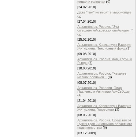
нищая и голодная
(
0
)
[24.02.2010]
Даже "там" не верят в мироновцев
(
2
)
[27.04.2010]
Архангельск. Россия. "Эта
смешная мАсковская оппАзиция..."
(
2
)
[25.02.2010]
Архангельск. Карикатуры Валерия
Житнухина. Пенсионный фонд
(
1
)
[09.08.2010]
Архангельск. Россия. ЖЖ, Путин и
Рында
(
3
)
[18.08.2010]
Архангельск. Россия. Тявканье
мелких собчаков...
(
0
)
[08.07.2010]
Архангельск. Росссия. Пиар
Павленко и Антипиар АрхСвбоды
(
4
)
[21.04.2010]
Архангельск. Карикатуры Валерия
Житнухина. Головоноги
(
3
)
[08.06.2010]
Архангельск. Россия. Средство от
Чужих (для чиновников областного
правительства)
(
0
)
[03.12.2009]