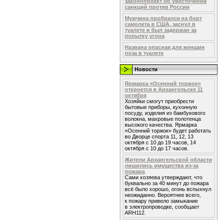
законопроект об ужесточении
санкций против России
Мужчина пробрался на борт
самолета в США, заснул в
туалете и был задержан за
попытку угона
Названа опасная для женщин
поза в туалете
Новости
Ярмарка «Осенний торжок»
откроется в Архангельске 11
октября
Хозяйки смогут приобрести
бытовые приборы, кухонную
посуду, изделия из бамбукового
волокна, махровые полотенца
высокого качества. Ярмарка
«Осенний торжок» будет работать
во Дворце спорта 11, 12, 13
октября с 10 до 19 часов, 14
октября с 10 до 17 часов.
Жители Архангельской области
лишились имущества из-за
пожара
Сами хозяева утверждают, что
буквально за 40 минут до пожара
всё было хорошо, огонь вспыхнул
неожиданно. Вероятнее всего,
к пожару привело замыкание
в электропроводке, сообщает
ARH112.