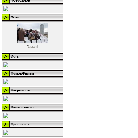
ФотоСалон
Фото
[
1 мая
]
Иста
ПоморФильм
Некрополь
Вельск инфо
Профсоюз