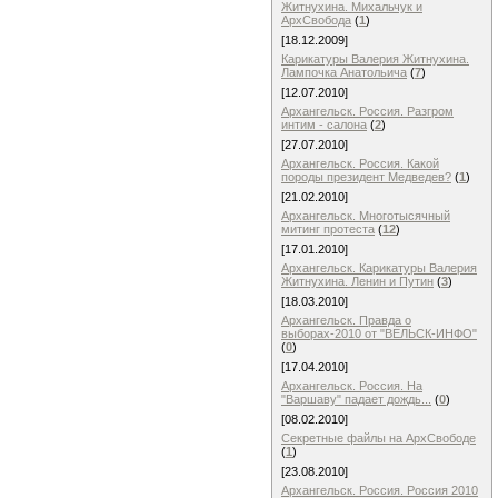
Житнухина. Михальчук и
АрхСвобода
(
1
)
[18.12.2009]
Карикатуры Валерия Житнухина.
Лампочка Анатольича
(
7
)
[12.07.2010]
Архангельск. Россия. Разгром
интим - салона
(
2
)
[27.07.2010]
Архангельск. Россия. Какой
породы президент Медведев?
(
1
)
[21.02.2010]
Архангельск. Многотысячный
митинг протеста
(
12
)
[17.01.2010]
Архангельск. Карикатуры Валерия
Житнухина. Ленин и Путин
(
3
)
[18.03.2010]
Архангельск. Правда о
выборах-2010 от "ВЕЛЬСК-ИНФО"
(
0
)
[17.04.2010]
Архангельск. Россия. На
"Варшаву" падает дождь...
(
0
)
[08.02.2010]
Cекретные файлы на АрхСвободе
(
1
)
[23.08.2010]
Архангельск. Россия. Россия 2010