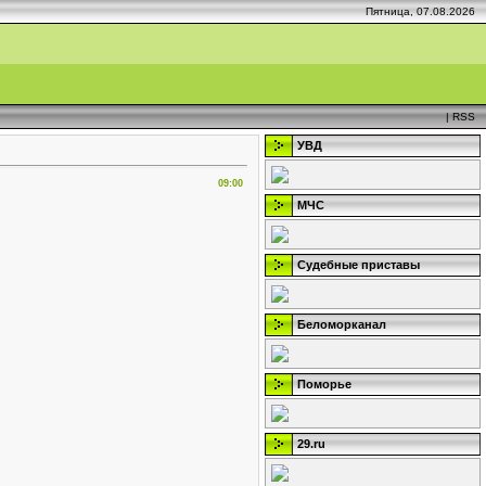
Пятница, 07.08.2026
|
RSS
УВД
09:00
МЧС
Судебные приставы
Беломорканал
Поморье
29.ru