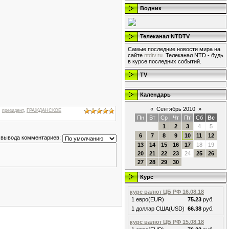
Водник
Телеканал NTDTV
Самые последние новости мира на
сайте
ntdtv.ru
. Телеканал NTD - будь
в курсе последних событий.
TV
Календарь
«
Сентябрь 2010
»
,
президент
,
ГРАЖДАНСКОЕ
Пн
Вт
Ср
Чт
Пт
Сб
Вс
1
2
3
4
5
6
7
8
9
10
11
12
 вывода комментариев:
13
14
15
16
17
18
19
20
21
22
23
24
25
26
27
28
29
30
Курс
курс валют ЦБ РФ 16.08.18
1 евро(EUR)
75.23
руб.
1 доллар США(USD)
66.38
руб.
курс валют ЦБ РФ 15.08.18