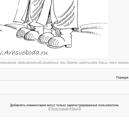
енное мнение
,
общественный сайт Архангельск
,
указ
,
Полиция
,
свобода слова
,
Власть
,
народ
,
милиция
Порядок
Добавлять комментарии могут только зарегистрированные пользователи.
[
Регистрация
|
Вход
]