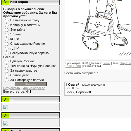
Наш опрос
Выборы в архангельские
Областное собрание. За кого Вы
проголосуете?
На выборы не хожу
Испорчу бюллетень
Это тайна
Яблоко
КПРФ
Справедливую Россию
ЛДПР
Республиканскую партию
России
Единую Россию
Просмотров
: 3637 |
Добавил
:
Вован
|
Теги
:
обществ
Только не за "Единую Россию"
ОБЩЕСТВО
|
Рейтинг
:
4.8
/
4
За националистов
Всего комментариев
:
1
Правое дело
За Поморскую партию
1
Сергей
(10.09.2010 09:44)
0
Результаты
|
Архив опросов
Всего ответов:
441
Блеск, Сергеич!!!
...
...