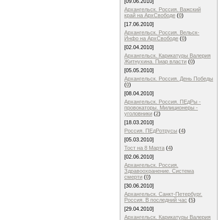
[09.06.2010]
Архангельск. Россия. Важский
край на АрхСвободе
(
0
)
[17.06.2010]
Архангельск. Россия. Вельск-
Инфо на АрхСвободе
(
0
)
[02.04.2010]
Архангельск. Карикатуры Валерия
Житнухина. Пиар власти
(
0
)
[05.05.2010]
Архангельск. Россия. День Побeды
(
0
)
[08.04.2010]
Архангельск. Россия. ПЕдРы -
провокаторы. Милиционеры -
уголовники
(
2
)
[18.03.2010]
Россия. ПЕдРотрусы
(
4
)
[05.03.2010]
Тост на 8 Марта
(
4
)
[02.06.2010]
Архангельск. Россия.
Здравоохранение. Система
смерти
(
0
)
[30.06.2010]
Архангельск. Санкт-Петербург.
Россия. В последний час
(
5
)
[29.04.2010]
Архангельск. Карикатуры Валерия