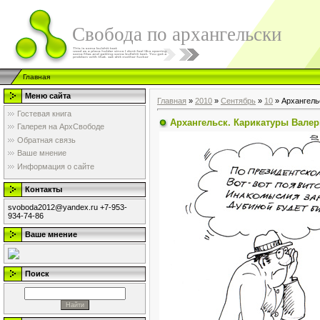
Свобода по архангельски
Главная
Меню сайта
Главная
»
2010
»
Сентябрь
»
10
» Архангель
Гостевая книга
Архангельск. Карикатуры Вале
Галерея на АрхСвободе
Обратная связь
Ваше мнение
Информация о сайте
Контакты
svoboda2012@yandex.ru +7-953-
934-74-86
Ваше мнение
Поиск