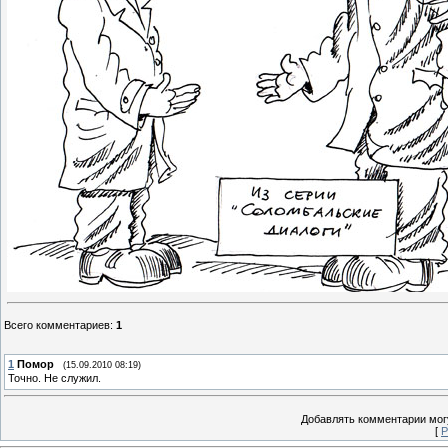
Всего комментариев
:
1
1
Помор
(15.09.2010 08:19)
Точно. Не служил.
Добавлять комментарии могу
[
Р