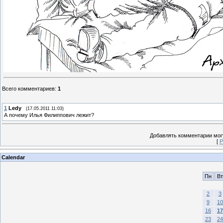
Всего комментариев
:
1
1
Ledy
(17.05.2011 11:03)
А почему Илья Филиппович лежит?
Добавлять комментарии могу
[
Р
Calendar
Пн
Вт
2
3
9
10
16
17
23
24