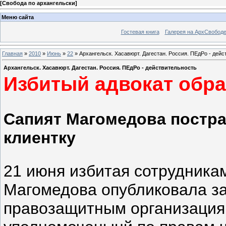
[
Свобода по архангельски
]
Меню сайта
Гостевая книга
Галерея на АрхСвобод
Главная
»
2010
»
Июнь
»
22
» Архангельск. Хасавюрт. Дагестан. Россия. ПЕдРо - дейс
Архангельск. Хасавюрт. Дагестан. Россия. ПЕдРо - действительность
Избитый адвокат обра
Сапият Магомедова постра
клиентку
21 июня избитая сотрудника
Магомедова опубликовала з
правозащитным организациям