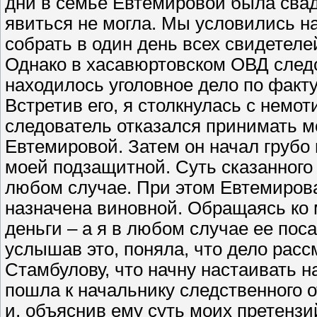
дни в семье Евтемировой была свадь
явиться не могла. Мы условились н
собрать в один день всех свидетеле
Однако в хасавюртовском ОВД следо
находилось уголовное дело по факту
Встретив его, я столкнулась с немо
следователь отказался принимать м
Евтемировой. Затем он начал грубо
моей подзащитной. Суть сказанного
любом случае. При этом Евтемирова
назначена виновной. Обращаясь ко м
деньги – а я в любом случае ее поса
услышав это, поняла, что дело расс
Стамбулову, что начну настаивать на
пошла к начальнику следственного 
и, объяснив ему суть моих претензи