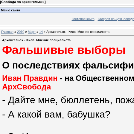
[
Свобода по архангельски
]
Меню сайта
Гостевая книга
Галерея на АрхСвобод
Главная
»
2010
»
Март
»
14
» Архангельск - Киев. Мнение специалиста
Архангельск - Киев. Мнение специалиста
Фальшивые выборы
О последствиях фальсифи
Иван Правдин
- на Общественном
АрхСвобода
- Дайте мне, бюллетень, пож
- А какой вам, бабушка?