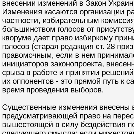
внесении изменений в Закон Украин
Изменения касаются организации р
частности, избирательным комисси
большинством голосов от присутств
кворуме дает право избиркому при
голосов (старая редакция ст. 28 пр
правомочным, если в нем принимало 
инициаторов законопроекта, внесен
срыва в работе и принятии решени
их оппонентов - это прямой путь 
время проведения выборов.
Существенные изменения внесены в 
предусматривающей право на пере
вышестоящей в силу бездействия п
следующего смысла: если нижестоящ