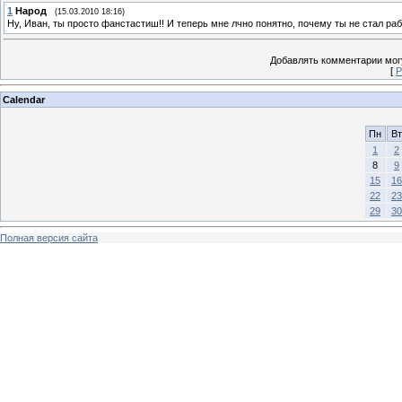
1
Народ
(15.03.2010 18:16)
Ну, Иван, ты просто фанстастиш!! И теперь мне лчно понятно, почему ты не стал ра
Добавлять комментарии могу
[
Р
Calendar
Пн
Вт
1
2
8
9
15
16
22
23
29
30
Полная версия сайта