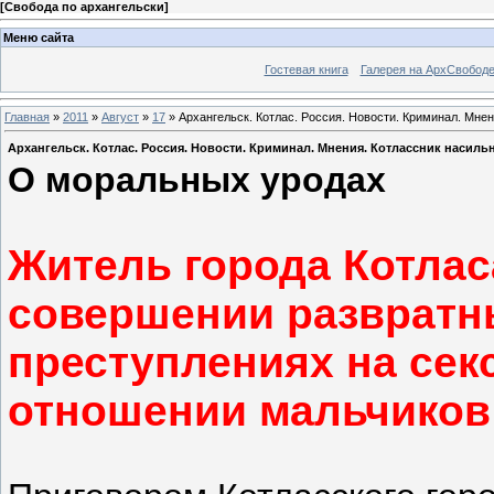
[
Свобода по архангельски
]
Меню сайта
Гостевая книга
Галерея на АрхСвобод
Главная
»
2011
»
Август
»
17
» Архангельск. Котлас. Россия. Новости. Криминал. Мнени
Архангельск. Котлас. Россия. Новости. Криминал. Мнения. Котлассник насильни
О моральных уродах
Житель города Котла
совершении развратн
преступлениях на сек
отношении мальчиков