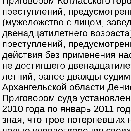
Приговором Котласского гор
преступлений, предусмотренн
(мужеложство с лицом, заве
двенадцатилетнего возраста)
преступлений, предусмотренн
действия без применения на
не достигшего двенадцатилет
летний, ранее дважды судим
Архангельской области Дени
Приговором суда установлено
2010 года по январь 2011 го
зная, что трое потерпевших н
целью удовлетворения свои