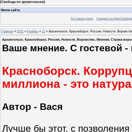
[
Свобода по архангельски
]
Меню сайта
Гостевая книга
Галерея на АрхСвобод
Главная
»
2011
»
Ноябрь
»
11
» Архангельск. Красноборск. Россия. Новости. Воровств
Архангельск. Красноборск. Россия. Новости. Воровство. Мнения. Страна вор
Ваше мнение. C гостевой -
Красноборск. Коррупц
миллиона - это натур
Автор - Вася
Лучше бы этот, с позволения