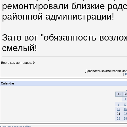
ремонтировали близкие родс
районной администрации!
Зато вот "обязанность возло
смелый!
Всего комментариев
:
0
Добавлять комментарии могу
[
Р
Calendar
Пн
Вт
1
7
8
14
15
21
22
28
29