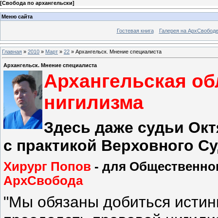
[
Свобода по архангельски
]
Меню сайта
Гостевая книга
Галерея на АрхСвобод
Главная
»
2010
»
Март
»
22
» Архангельск. Мнение специалиста
Архангельск. Мнение специалиста
Архангельская об
нигилизма
Здесь даже судьи Окт
с практикой Верховного С
Хирург Попов
- для Общественног
АрхСвобода
"Мы обязаны добиться истинн