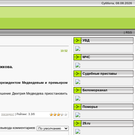
Суббота, 08.08.2026
|
RSS
УВД
10:52
МЧС
жкова.
Судебные приставы
президентом Медведевым и премьером
Беломорканал
решение Дмитрия Медведева приостановить
Поморье
,
президент
|
Рейтинг
:
3.3
/
6
29.ru
 вывода комментариев: