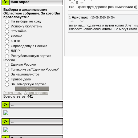
Наш опрос
0
кхе... даже труп доренко реанимировали ))
Выборы в архангельские
Областное собрание. За кого Вы
проголосуете?
1
Аристарх
(10.09.2010 10:59)
1
На выборы не хожу
ай ай ай... под лужка и путин копал 8 лет и
Испорчу бюллетень
слабость свою обозначили - не могут сами -
Это тайна
Яблоко
КПРФ
Справедливую Россию
ЛДПР
Республиканскую партию
России
Единую Россию
Только не за "Единую Россию"
За националистов
Правое дело
За Поморскую партию
Результаты
|
Архив опросов
Всего ответов:
441
...
...