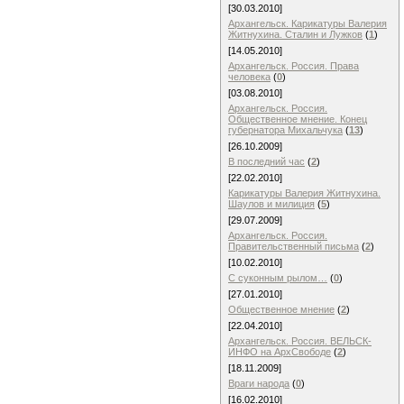
[30.03.2010]
Архангельск. Карикатуры Валерия
Житнухина. Сталин и Лужков
(
1
)
[14.05.2010]
Архангельск. Россия. Права
человека
(
0
)
[03.08.2010]
Архангельск. Россия.
Общественное мнение. Конец
губернатора Михальчука
(
13
)
[26.10.2009]
В последний час
(
2
)
[22.02.2010]
Карикатуры Валерия Житнухина.
Шаулов и милиция
(
5
)
[29.07.2009]
Архангельск. Россия.
Правительственный письма
(
2
)
[10.02.2010]
С суконным рылом…
(
0
)
[27.01.2010]
Общественное мнение
(
2
)
[22.04.2010]
Архангельск. Россия. ВЕЛЬСК-
ИНФО на АрхСвободе
(
2
)
[18.11.2009]
Враги народа
(
0
)
[16.02.2010]