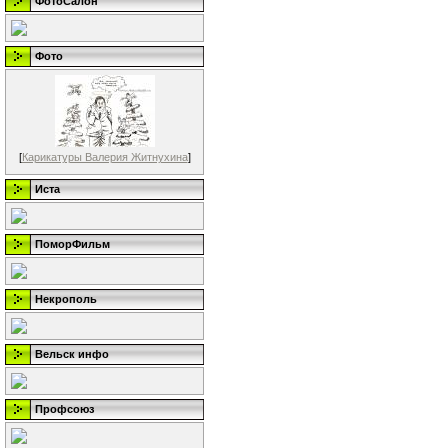
ФотоСалон
Фото
[
Карикатуры Валерия Житнухина
]
Иста
ПоморФильм
Некрополь
Вельск инфо
Профсоюз