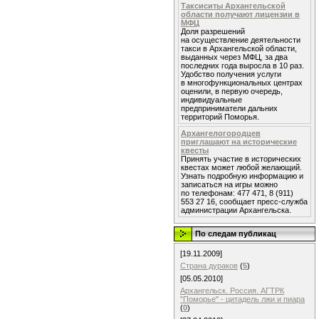
Таксиситы Архангельской
области получают лицензии в
МФЦ
Доля разрешений
на осуществление деятельности
такси в Архангельской области,
выданных через МФЦ, за два
последних года выросла в 10 раз.
Удобство получения услуги
в многофункциональных центрах
оценили, в первую очередь,
индивидуальные
предприниматели дальних
территорий Поморья.
Архангелогородцев
приглашают на исторические
квесты
Принять участие в исторических
квестах может любой желающий.
Узнать подробную информацию и
записаться на игры можно
по телефонам: 477 471, 8 (911)
553 27 16, сообщает пресс-служба
администрации Архангельска.
По следам публикац
[19.11.2009]
Страна дураков
(
5
)
[05.05.2010]
Архангельск. Россия. АГТРК
"Поморье" - цитадель лжи и пиара
(
0
)