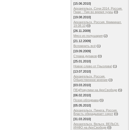
[15.06.2010]
Архангельск. Сочи 2014. Россия.
Пиар - Пир во время чумы
(
0
)
[19.08.2010]
Архангельск. Россия. Криминал.
19.08.10
(
0
)
[26.11.2009]
Мясо из полушария
(
2
)
[21.12.2009]
Вспомнить всё
(
1
)
[19.09.2009]
Страна дураков
(
0
)
[25.01.2010]
Новое слово от Грызлова!
(
1
)
[13.07.2010]
Архангельск. Россия.
Общественное мнение
(
3
)
[03.03.2010]
ПЕдРожулики на АрхСвободе
(
5
)
[06.02.2010]
Позор облздрава
(
5
)
[05.05.2010]
Архангельск. Пинега. Россия.
Власть обкрадывает сирот
(
0
)
[31.03.2010]
Архангельск. Вельск. ВЕЛЬСК-
ИНФО на АрхСвободе
(
0
)