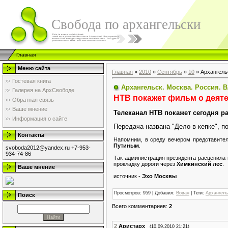
Свобода по архангельски
Главная
Меню сайта
Главная
»
2010
»
Сентябрь
»
10
» Архангель
Гостевая книга
Архангельск. Москва. Россия. 
Галерея на АрхСвободе
НТВ покажет фильм о деят
Обратная связь
Ваше мнение
Телеканал НТВ покажет сегодня 
Информация о сайте
Передача названа "Дело в кепке", п
Контакты
Напомним, в среду вечером представите
Путиным
.
svoboda2012@yandex.ru +7-953-
934-74-86
Так администрация президента расценила
прокладку дороги через
Химкинский лес
.
Ваше мнение
источник -
Эхо Москвы
Просмотров
: 959 |
Добавил
:
Вован
|
Теги
:
Архангель
Поиск
Всего комментариев
:
2
2
Аристарх
(10.09.2010 21:21)