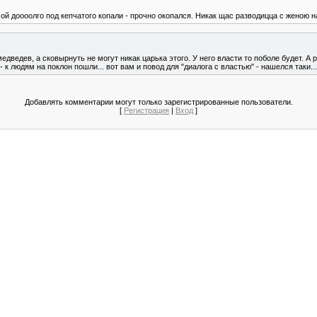
) ой доооолго под кепчатого копали - прочно окопался. Никак щас разводицца с женою н
 медведев, а сковырнуть не могут никак царька этого. У него власти то поболе будет. А р
 к людям на поклон пошли... вот вам и повод для "диалога с властью" - нашелся таки...
Добавлять комментарии могут только зарегистрированные пользователи.
[
Регистрация
|
Вход
]