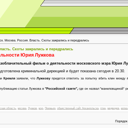
ск. Москва. Россия. Власть. Скоты зажрались и передрались
Власть. Скоты зажрались и передрались
ельности Юрия Лужкова
разоблачительный фильм о деятельности московского мэра Юрия Лу
одготовлена криминальной дирекцией и будет показана сегодня в 20.30.
ли
Кремля
заявили, что
Лужкову
придется ответить за попытку вбить клин между
 публикацию статьи Лужкова в
"Российской газете",
где он назвал "маниловщиной" 
ская область
,
москва
,
Лужков
,
мэр
,
Премьер
,
общественный сайт Архангельска
,
птин
,
медведев
,
кепка
Порядок