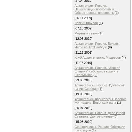
[27.04.2010]
Архангельск. Россия.
Ненастоящий полковник и
Общественная опасность
(
1
)
[26.11.2009]
Ловкий Шахлар
(
1
)
[07.10.2009]
Мертвый сезон
(
1
)
[12.08.2010]
Архангельск. Россия. Вельск-
Инфо на АрхСвободе
(
0
)
[21.12.2009]
Клуб Архангельских Мудрецов
(
4
)
[11.07.2010]
Архангельск. Россия. "Эпохой
Ельцина" собрались кормить
школьников
(
0
)
[29.03.2010]
Архангельск - Россия. Идеализм
на АрхСвободе
(
1
)
[19.08.2010]
Архангельск. Карикатуры Валерия
Житнухина. Вовoчка и папа
(
1
)
[26.07.2010]
Архангельск. Россия. Дело Игоря
Сутягина. Другое мнение
(
0
)
[15.08.2010]
Северодвинск. Россия. Обокрали
...милицию
(
1
)