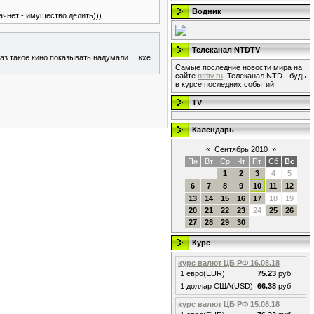
Водник
ачнет - имущество делить)))
Телеканал NTDTV
аз такое кино показывать надумали ... кхе..
Самые последние новости мира на
сайте
ntdtv.ru
. Телеканал NTD - будь
в курсе последних событий.
TV
Календарь
«
Сентябрь 2010
»
Пн
Вт
Ср
Чт
Пт
Сб
Вс
1
2
3
4
5
6
7
8
9
10
11
12
13
14
15
16
17
18
19
20
21
22
23
24
25
26
27
28
29
30
Курс
курс валют ЦБ РФ 16.08.18
1 евро(EUR)
75.23
руб.
1 доллар США(USD)
66.38
руб.
курс валют ЦБ РФ 15.08.18