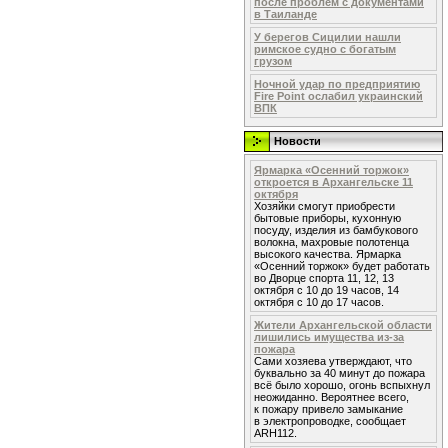
после проблем с документами
в Таиланде
У берегов Сицилии нашли
римское судно с богатым
грузом
Ночной удар по предприятию
Fire Point ослабил украинский
ВПК
Новости
Ярмарка «Осенний торжок»
откроется в Архангельске 11
октября
Хозяйки смогут приобрести
бытовые приборы, кухонную
посуду, изделия из бамбукового
волокна, махровые полотенца
высокого качества. Ярмарка
«Осенний торжок» будет работать
во Дворце спорта 11, 12, 13
октября с 10 до 19 часов, 14
октября с 10 до 17 часов.
Жители Архангельской области
лишились имущества из-за
пожара
Сами хозяева утверждают, что
буквально за 40 минут до пожара
всё было хорошо, огонь вспыхнул
неожиданно. Вероятнее всего,
к пожару привело замыкание
в электропроводке, сообщает
ARH112.