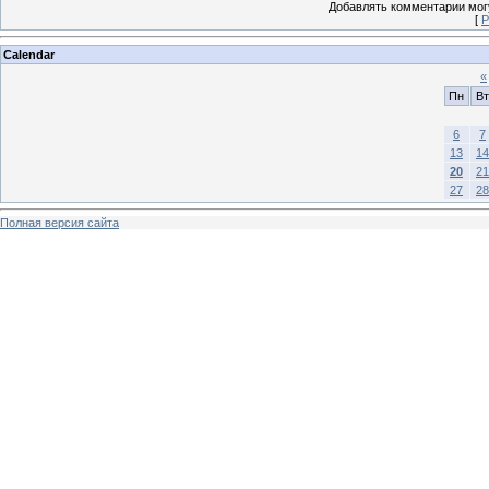
Добавлять комментарии могу
[
Р
Calendar
«
Пн
Вт
6
7
13
14
20
21
27
28
Полная версия сайта