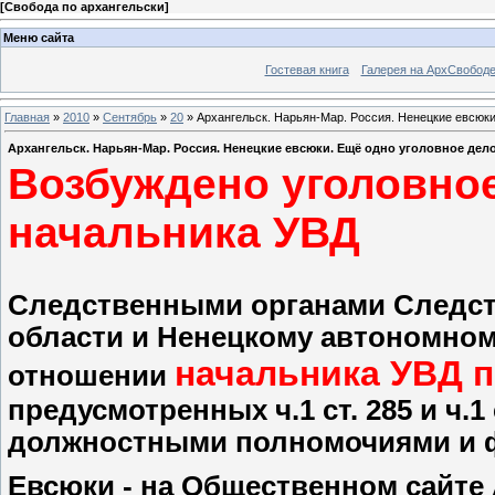
[
Свобода по архангельски
]
Меню сайта
Гостевая книга
Галерея на АрхСвобод
Главная
»
2010
»
Сентябрь
»
20
» Архангельск. Нарьян-Мар. Россия. Ненецкие евсюки
Архангельск. Нарьян-Мар. Россия. Ненецкие евсюки. Ещё одно уголовное де
Возбуждено уголовно
начальника УВД
Следственными органами Следст
области и Ненецкому автономном
начальника УВД 
отношении
предусмотренных ч.1 ст. 285 и ч.1
должностными полномочиями и ф
Евсюки - на Общественном сайте 