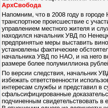
АрхСвобода
Напомним, что в 2008 году в город
транспортное происшествие с участ
управлением местного жителя и слу
находился начальник УВД по Ненецк
предпринятые меры выставить вино
установлены фактические обстояте
начальника УВД по НАО, и на него 
размере более полумиллиона рубле
По версии следствия, начальник УВ
избежать ответственности использ
интересам службы и представил в с
сфальсифицированные доказательст
подчиненным свидетельствовать в ег
В отношении одного из должностных