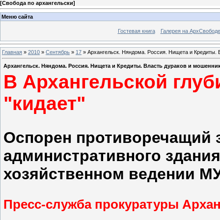
[
Свобода по архангельски
]
Меню сайта
Гостевая книга
Галерея на АрхСвобод
Главная
»
2010
»
Сентябрь
»
17
» Архангельск. Няндома. Россия. Нищета и Кредиты. 
Архангельск. Няндома. Россия. Нищета и Кредиты. Власть дураков и мошенни
В Архангельской глуб
"кидает"
Оспорен противоречащий з
административного здания
хозяйственном ведении МУ
Пресс-служба прокуратуры Архан