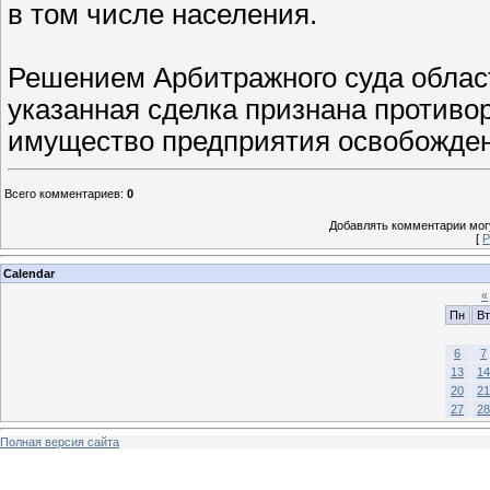
в том числе населения.
Решением Арбитражного суда област
указанная сделка признана противо
имущество предприятия освобождено
Всего комментариев
:
0
Добавлять комментарии могу
[
Р
Calendar
«
Пн
Вт
6
7
13
14
20
21
27
28
Полная версия сайта