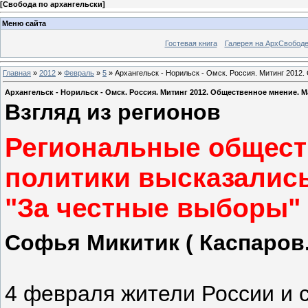
[
Свобода по архангельски
]
Меню сайта
Гостевая книга
Галерея на АрхСвобод
Главная
»
2012
»
Февраль
»
5
» Архангельск - Норильск - Омск. Россия. Митинг 2012
Архангельск - Норильск - Омск. Россия. Митинг 2012. Общественное мнение. 
Взгляд из регионов
Региональные общест
политики высказались
"За честные выборы"
Софья Микитик ( Каспаров.
4 февраля жители России и 