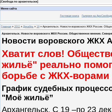
[
Свобода по архангельски
]
Меню сайта
Гостевая книга
Галерея на АрхСвобод
Главная
»
2011
»
Декабрь
»
19
» Архангельск. Новости воровского ЖКХ России. Обще
Архангельск. Новости воровского ЖКХ России. Общественное мнение. Север
Новости воровского ЖКХ А
Хватит слов! Общест
жильё" реально помог
борьбе с ЖКХ-ворами
График судебных процессо
"Моё жильё”
Архангельск. С
19 –по 23 дек