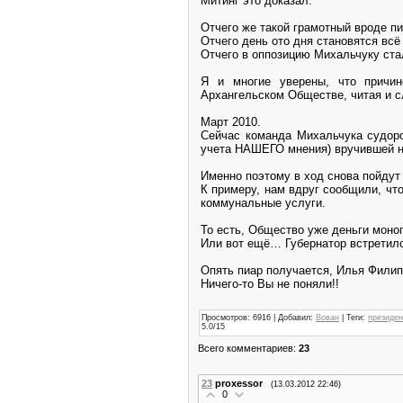
Митинг это доказал.
Отчего же такой грамотный вроде пи
Отчего день ото дня становятся вс
Отчего в оппозицию Михальчуку ст
Я и многие уверены, что причи
Архангельском Обществе, читая и 
Март 2010.
Сейчас команда Михальчука судоро
учета НАШЕГО мнения) вручившей на
Именно поэтому в ход снова пойдут
К примеру, нам вдруг сообщили, чт
коммунальные услуги.
То есть, Общество уже деньги моно
Или вот ещё… Губернатор встретилс
Опять пиар получается, Илья Филип
Ничего-то Вы не поняли!!
Просмотров
: 6916 |
Добавил
:
Вован
|
Теги
:
президен
5.0
/
15
Всего комментариев
:
23
23
proxessor
(13.03.2012 22:46)
0