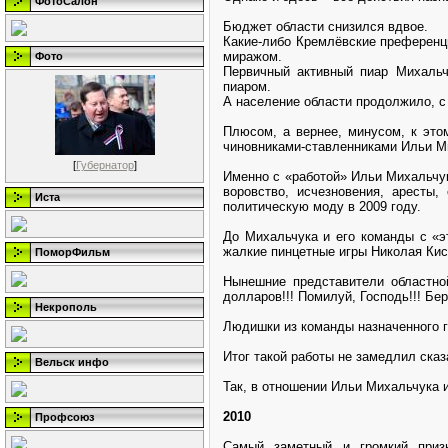
ФотоСалон
Бюджет области снизился вдвое.
Какие-либо Кремлёвские преференци
миражом.
Фото
Первичный активный пиар Михальч
пиаром.
А население области продолжило, с
Плюсом, а вернее, минусом, к это
чиновниками-ставленниками Ильи М
[
Губернатор
]
Именно с «работой» Ильи Михальчук
воровство, исчезновения, аресты
Иста
политическую моду в 2009 году.
До Михальчука и его команды с «э
жалкие пинцетные игры Николая Кис
ПоморФильм
Нынешние представители областно
долларов!!! Помилуй, Господь!!! Бе
Некрополь
Людишки из команды назначенного 
Итог такой работы не замедлил сказ
Вельск инфо
Так, в отношении Ильи Михальчука 
2010
Профсоюз
Самый заметный и громкий призн