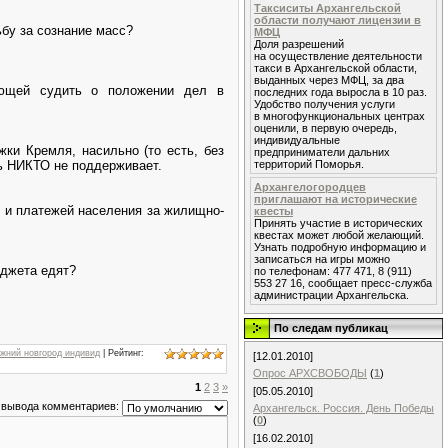
Таксиситы Архангельской
области получают лицензии в
ьбу за сознание масс?
МФЦ
Доля разрешений
на осуществление деятельности
такси в Архангельской области,
выданных через МФЦ, за два
ающей судить о положении дел в
последних года выросла в 10 раз.
Удобство получения услуги
в многофункциональных центрах
оценили, в первую очередь,
индивидуальные
ки Кремля, насильно (то есть, без
предприниматели дальних
ь НИКТО не поддерживает.
территорий Поморья.
Архангелогородцев
приглашают на исторические
и и платежей населения за жилищно-
квесты
Принять участие в исторических
квестах может любой желающий.
Узнать подробную информацию и
записаться на игры можно
юджета едят?
по телефонам: 477 471, 8 (911)
553 27 16, сообщает пресс-служба
администрации Архангельска.
По следам публикац
ижний новгород индивид
|
Рейтинг
:
[12.01.2010]
Опрос АРХСВОБОДЫ
(
1
)
1
2
3
»
[05.05.2010]
 вывода комментариев:
Архангельск. Россия. День Побeды
(
0
)
[16.02.2010]