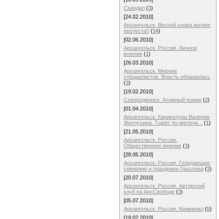
Скандал
(
3
)
[24.02.2010]
Архангельск. Весной снова митинг
протеста!!
(
14
)
[02.06.2010]
Архангельск. Россия. Личное
мнение
(
1
)
[26.03.2010]
Архангельск. Мнение
специалистов. Власть облажалась
(
3
)
[19.02.2010]
Северодвинск. Атомный пожар
(
2
)
[01.04.2010]
Архангельск. Карикатуры Валерия
Житнухина. Тырят по-мелочи...
(
1
)
[21.05.2010]
Архангельск. Россия.
Общественное мнение
(
3
)
[28.05.2010]
Архангельск. Россия. Голодающие
северяне и праздники Грызлова
(
3
)
[20.07.2010]
Архангельск. Россия. Авторский
клуб на АрхСвободе
(
3
)
[05.07.2010]
Архангельск. Россия. Криминал
(
5
)
[19.02.2010]