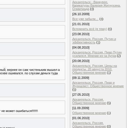
Архангельск - Ванкувер.
Карикатуры Валерия Житнухина.
Олимпиада
(
4
)
[26.10.2009]
Все уже забыли…
(
4
)
[21.01.2010]
Вспомнить всё (в тему)
(
6
)
[23.08.2010]
Архангельск. Россия. Путин и
эффективность
(
1
)
[04.08.2010]
Архангельск. Россия. Пиар Путин
усилился. Мнение из-за бугра
(
2
)
[20.08.2010]
Архангельск. Россия. Цены на
продукты. 20 авнуста 2010.
олный, вернее он сам чистеньким вышел а
Общественное мнение
(
1
)
москве ошивался. по слухам деньги туда
[09.11.2009]
Архангельск. Россия. Пиар и
Журналист. Общественное мнение
(
5
)
[27.05.2010]
Архангельск. Россия.
Общественное мнение
(
5
)
[11.09.2009]
не может ошибаться!!!!!!!
Общественное мнение
(
1
)
[01.06.2010]
Архангельск. Россия.
Общественное мнение
(
0
)
ые плечи.....