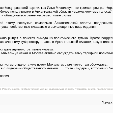
ар-боец правящей партии, как Илья Михальчук, так громко проиграл бор
ё более популярными в Архангельской области «вражеские» ему голоса?
али объединяться ранее несовместимые силы?
ной этому послужил самообман Архангельской власти, предпочит
слушая собственные слащавые и выхолощенные пиар-издания.
жно рыщет в поисках выхода из политического тупика. Кроме поддерж
значенному губернатору власть в Архангельской области, такую власт
 старые административные уловки.
о Михальчук начал в Москве активно обсуждать тему тарифной политик
полистам отдало, а уже потом Михальчук стал что-то там обсуждать….
я с лидерами общественного мнения…. Это те «лидеры», которые из б
пович.
т
,
Россия
,
нищета
,
Пеобщественное мнение
,
кадры кремля
,
мнение
,
губернатор
,
резерв
,
проститутки н
Порядок