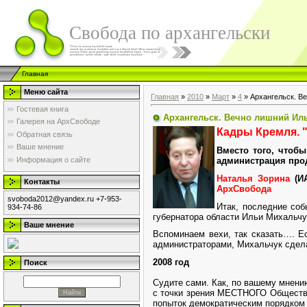
Свобода по архангельски
Главная
Меню сайта
Главная
»
2010
»
Март
»
4
» Архангельск. В
Гостевая книга
Архангельск. Вечно лишний Ил
Галерея на АрхСвободе
Кадры Кремля. "
Обратная связь
Ваше мнение
Вместо того, чтоб
Информация о сайте
администрация про
Наталья Зорина
(И
Контакты
АрхСвобода
svoboda2012@yandex.ru +7-953-
Итак, последние соб
934-74-86
губернатора области Ильи Михальчу
Ваше мнение
Вспоминаем вехи, так сказать…. Е
администраторами, Михальчук сдел
2008 год
Поиск
Судите сами. Как, по вашему мнени
с точки зрения МЕСТНОГО Общества.
попыток демократическим порядком 