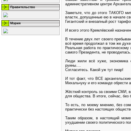
административном центре Архангель
Правительство
Заметьте, что до этого ТАКОГО мит
власти, допущенные ею в начале св
Гигантский и внезапный рост тари
Мэрия
И всего этого Кремлёвский назначен
В течение двух лет своего пребыван
всё время продолжал в том же духе
Реальная работа по практическому 
самого Президента, не проводилась
Люди жили всё хуже, экономика 
руины….
Согласитесь. Какой уж тут пиар!
И тот факт, что ВСЕ архангельски
Михальчуку и его команде обрести 
Жёсткий контроль за своими СМИ, в
для общества. В итоге, сейчас, бе
То есть, по моему мнению, без со
практически без настоящих обществ
Таким образом, в настоящий моме
ухудшении своего политического пол