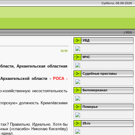
Суббота, 08.08.2026
|
RSS
УВД
16:50
МЧС
бласти, Архангельская областная
Судебные приставы
Архангельской области -
РОСА -
Беломорканал
о-хозяйственную несостоятельность
наторскую» должность Кремлёвскими
Поморье
29.ru
стах? Правильно. Идеально. Хотя бы
ачных («спасибо» Николаю Киселёву)
 идеал.