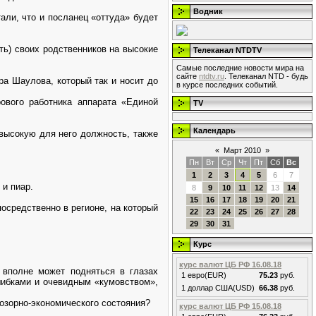
Водник
али, что и посланец «оттуда» будет
ть) своих родственников на высокие
Телеканал NTDTV
Самые последние новости мира на
сайте
ntdtv.ru
. Телеканал NTD - будь
ра Шаулова, который так и носит до
в курсе последних событий.
ового работника аппарата «Единой
TV
Календарь
 высокую для него должность, также
«
Март 2010
»
Пн
Вт
Ср
Чт
Пт
Сб
Вс
1
2
3
4
5
6
7
 и пиар.
8
9
10
11
12
13
14
15
16
17
18
19
20
21
посредственно в регионе, на который
22
23
24
25
26
27
28
29
30
31
Курс
курс валют ЦБ РФ 16.08.18
, вполне может подняться в глазах
1 евро(EUR)
75.23
руб.
шибками и очевидным «кумовством»,
1 доллар США(USD)
66.38
руб.
позорно-экономического состояния?
курс валют ЦБ РФ 15.08.18