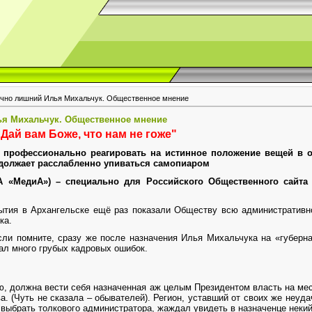
ечно лишний Илья Михальчук. Общественное мнение
ья Михальчук. Общественное мнение
Дай вам Боже, что нам не гоже"
ы профессионально реагировать на истинное положение вещей в о
должает расслабленно упиваться самопиаром
А «МедиА») – специально для Российского Общественного сайта 
ытия в Архангельске ещё раз показали Обществу всю административн
ка.
сли помните, сразу же после назначения Илья Михальчука на «губер
ал много грубых кадровых ошибок.
ю, должна вести себя назначенная аж целым Президентом власть на ме
 (Чуть не сказала – обывателей). Регион, уставший от своих же неуд
выбрать толкового администратора, жаждал увидеть в назначенце некий