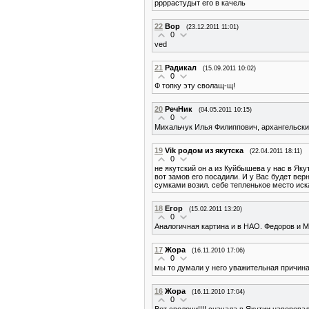
ррррастудыт его в качель
22
Вор
(23.12.2011 11:01)
0
ved
21
Радикал
(15.09.2011 10:02)
0
Ф топку эту сволащ-щ!
20
РечНик
(04.05.2011 10:15)
0
Михальчук Илья Филиппович, архангельский
19
Vik родом из якутска
(22.04.2011 18:11)
0
не якутский он а из Куйбышева у нас в Як
вот замов его посадили. И у Вас будет вер
сумками возил. себе тепленькое место иска
18
Егор
(15.02.2011 13:20)
0
Аналогичная картина и в НАО. Федоров и М
17
Жора
(16.11.2010 17:06)
0
мы то думали у него уважительная причина!!
16
Жора
(16.11.2010 17:04)
0
Вот сволочи!!!! сначала в Якутии наворовал