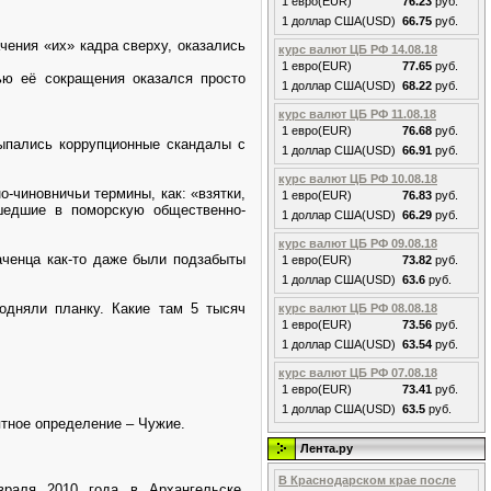
1 евро(EUR)
76.23
руб.
1 доллар США(USD)
66.75
руб.
чения «их» кадра сверху, оказались
курс валют ЦБ РФ 14.08.18
1 евро(EUR)
77.65
руб.
ью её сокращения оказался просто
1 доллар США(USD)
68.22
руб.
курс валют ЦБ РФ 11.08.18
1 евро(EUR)
76.68
руб.
сыпались коррупционные скандалы с
1 доллар США(USD)
66.91
руб.
курс валют ЦБ РФ 10.08.18
-чиновничьи термины, как: «взятки,
1 евро(EUR)
76.83
руб.
ошедшие в поморскую общественно-
1 доллар США(USD)
66.29
руб.
курс валют ЦБ РФ 09.08.18
аченца как-то даже были подзабыты
1 евро(EUR)
73.82
руб.
1 доллар США(USD)
63.6
руб.
одняли планку. Какие там 5 тысяч
курс валют ЦБ РФ 08.08.18
1 евро(EUR)
73.56
руб.
1 доллар США(USD)
63.54
руб.
курс валют ЦБ РФ 07.08.18
1 евро(EUR)
73.41
руб.
1 доллар США(USD)
63.5
руб.
ятное определение – Чужие.
Лента.ру
В Краснодарском крае после
раля 2010 года в Архангельске,