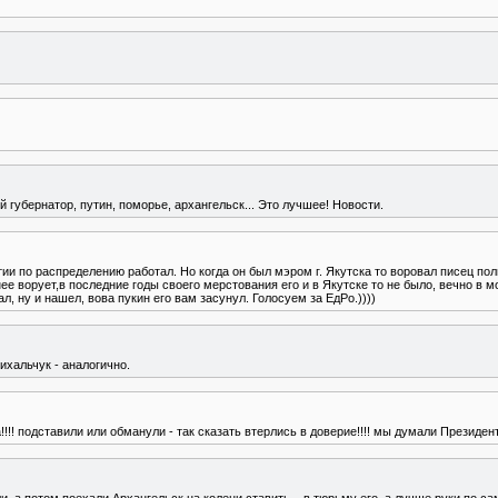
 губернатор, путин, поморье, архангельск... Это лучшее! Новости.
утии по распределению работал. Но когда он был мэром г. Якутска то воровал писец п
нее ворует,в последние годы своего мерстования его и в Якутске то не было, вечно в 
л, ну и нашел, вова пукин его вам засунул. Голосуем за ЕдРо.))))
ихальчук - аналогично.
!! подставили или обманули - так сказать втерлись в доверие!!!! мы думали Президент 
и, а потом поехали Архангельск на колени ставить....в тюрьму его, а лучше руки по сам