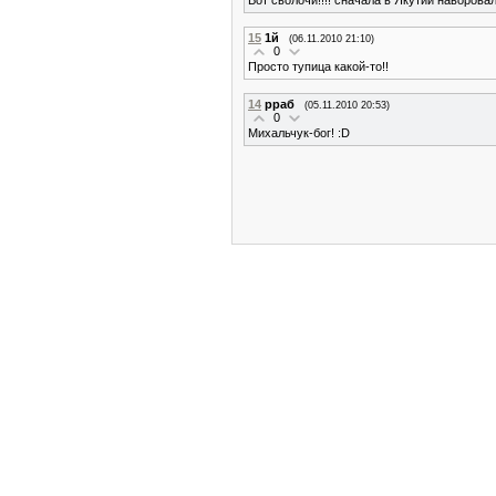
15
1й
(06.11.2010 21:10)
0
Просто тупица какой-то!!
14
рраб
(05.11.2010 20:53)
0
Михальчук-бог! :D