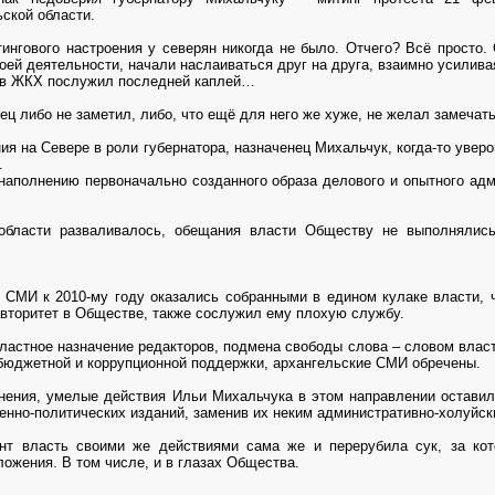
ской области.
ингового настроения у северян никогда не было. Отчего? Всё просто.
оей деятельности, начали наслаиваться друг на друга, взаимно усилива
фов ЖКХ послужил последней каплей…
ец либо не заметил, либо, что ещё для него же хуже, не желал замечать
ия на Севере в роли губернатора, назначенец Михальчук, когда-то увер
.
наполнению первоначально созданного образа делового и опытного адм
.
области разваливалось, обещания власти Обществу не выполнялись
е СМИ к 2010-му году оказались собранными в едином кулаке власти, 
авторитет в Обществе, также сослужил ему плохую службу.
ластное назначение редакторов, подмена свободы слова – словом влас
з бюджетной и коррупционной поддержки, архангельские СМИ обречены.
мнения, умелые действия Ильи Михальчука в этом направлении остави
енно-политических изданий, заменив их неким административно-холуйск
нт власть своими же действиями сама же и перерубила сук, за ко
ожения. В том числе, и в глазах Общества.