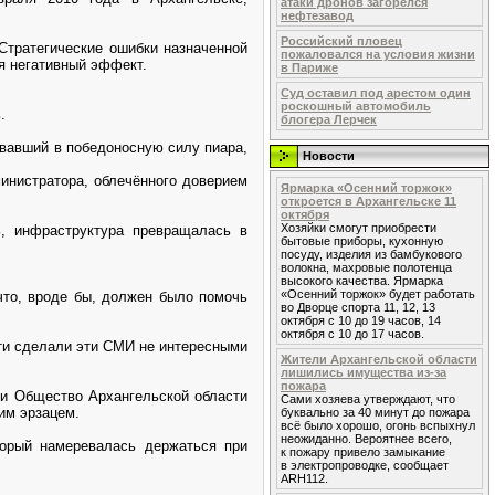
атаки дронов загорелся
нефтезавод
Российский пловец
 Стратегические ошибки назначенной
пожаловался на условия жизни
я негативный эффект.
в Париже
Суд оставил под арестом один
роскошный автомобиль
.
блогера Лерчек
овавший в победоносную силу пиара,
Новости
инистратора, облечённого доверием
Ярмарка «Осенний торжок»
откроется в Архангельске 11
октября
Хозяйки смогут приобрести
, инфраструктура превращалась в
бытовые приборы, кухонную
посуду, изделия из бамбукового
волокна, махровые полотенца
высокого качества. Ярмарка
«Осенний торжок» будет работать
что, вроде бы, должен было помочь
во Дворце спорта 11, 12, 13
октября с 10 до 19 часов, 14
октября с 10 до 17 часов.
ти сделали эти СМИ не интересными
Жители Архангельской области
лишились имущества из-за
пожара
ли Общество Архангельской области
Сами хозяева утверждают, что
им эрзацем.
буквально за 40 минут до пожара
всё было хорошо, огонь вспыхнул
неожиданно. Вероятнее всего,
торый намеревалась держаться при
к пожару привело замыкание
в электропроводке, сообщает
ARH112.