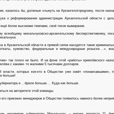
и, казалось бы, должные хлынуть на Архангелогородчину, после назна
ука о реформировании администрации Архангельской области с цел
 ещё более высокими темпами, своё тихое вымирание.
му всеобщему михальчуковско-архангельскому бесперспективняку, по
ихальчука.
а в Архангельской области в прямой связи находятся такие криминально
, откаты, кумовство, федеральные и международные розыски….», в
тим» так плохо не было. И на фоне этой «работы» кремлёвского назн
елёва с какими- то жалкими 5 тысячами долларов.
й власти, которых кое-кто в Обществе уже зовёт «понаехавшими», п
ри больше!
губернатора и …брали больше…. Куда как больше.
аться на авторитете этой команды.
и его приезжих менеджеров в Обществе появилось намного более непри
ак недоверия губернатору Михальчуку – митинг протеста 21 фев