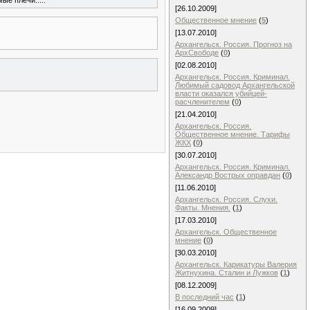
[26.10.2009]
Общественное мнение
(
5
)
[13.07.2010]
Архангельск. Россия. Прогноз на
АрхСвободе
(
0
)
[02.08.2010]
Архангельск. Россия. Криминал.
Любимый садовод Архангельской
власти оказался убийцей-
расчленителем
(
0
)
[21.04.2010]
Архангельск. Россия.
Общественное мнение. Тарифы
ЖКХ
(
0
)
[30.07.2010]
Архангельск. Россия. Криминал.
Александр Вострых оправдан
(
0
)
[11.06.2010]
Архангельск. Россия. Слухи.
Факты. Мнения.
(
1
)
[17.03.2010]
Архангельск. Общественное
мнение
(
0
)
[30.03.2010]
Архангельск. Карикатуры Валерия
Житнухина. Сталин и Лужков
(
1
)
[08.12.2009]
В последний час
(
1
)
[16.09.2009]