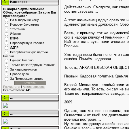
Наш опрос
Действительно. Смотрите, как глад
Выборы в архангельские
соответствовать….
Областное собрание. За кого Вы
проголосуете?
А этот назначенец вдруг сразу же 
На выборы не хожу
административные должности. Орео
Испорчу бюллетень
Это тайна
Взять, к примеру, тот же «кумовск
Яблоко
сих в народе кличку «Племянник». 
КПРФ
Всё это есть суть политические 
Справедливую Россию
России».
ЛДПР
Республиканскую партию
Уже тогда всем было ясно, что наз
России
ошибка. Причём, кадровая.
Единую Россию
Только не за "Единую Россию"
То есть, АРХАНГЕЛЬСКАЯ ОБЩЕСТВЕ
За националистов
Правое дело
Первый. Кадровая политика Кремля я
За Поморскую партию
Второй. Михальчук - слабый политик
Результаты
|
Архив опросов
его назначили. То есть, он сам не 
Всего ответов:
441
Такие вот напрашивались выводы….
...
2009
Однако, как мы все понимаем, авт
...
Общества и от иной его деятельнос
всё-таки построил….
Ну, может «медвепутинский» назначе
Однако и здесь – все действия наз