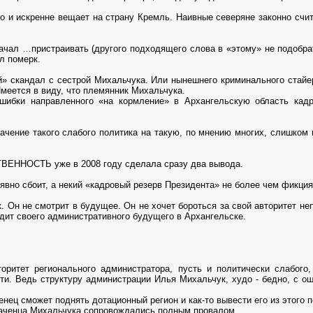
ко и искренне вещает на страну Кремль. Наивные северяне законно счит
начал …пристраивать (другого подходящего слова в «этому» не подобра
л померк.
ой» скандал с сестрой Михальчука. Или нынешнего криминального стайе
Имеется в виду, что племянник Михальчука.
ошибки направленного «на кормление» в Архангельскую область кадр
начение такого слабого политика на такую, по мнению многих, слишком
ННОСТЬ уже в 2008 году сделала сразу два вывода.
вно сбоит, а некий «кадровый резерв Президента» не более чем фикция
. Он не смотрит в будущее. Он не хочет бороться за свой авторитет не
видит своего административного будущего в Архангельске.
оритет регионального администратора, пусть и политически слабого
ти. Ведь структуру администрации Илья Михальчук, худо - бедно, с о
нец сможет поднять дотационный регион и как-то вывести его из этого 
наченца Михальчука сопровождались полным провалом.