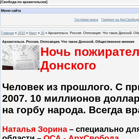
[
Свобода по архангельски
]
Меню сайта
Гостевая книга
Галерея на АрхСвобод
Главная
»
2010
»
Март
»
26
» Архангельск. Россия. Оппозиция. Что такое Донской. О
Архангельск. Россия. Оппозиция. Что такое Донской. Общественное мнение
Ночь пожирател
Донского
Человек из прошлого. С п
2007. 10 миллионов доллар
на горбу народа. Всегда вр
Наталья Зорина
– специально дл
области –
ОСА - АрхСвобода