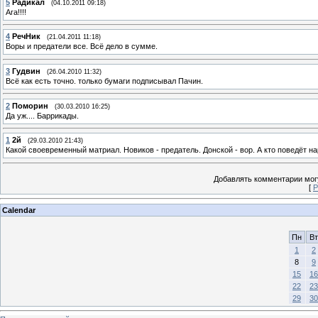
5
Радикал
(04.10.2011 09:18)
Ага!!!!
4
РечНик
(21.04.2011 11:18)
Воры и предатели все. Всё дело в сумме.
3
Гудвин
(26.04.2010 11:32)
Всё как есть точно. только бумаги подписывал Пачин.
2
Поморин
(30.03.2010 16:25)
Да уж.... Баррикады.
1
2й
(29.03.2010 21:43)
Какой своевременный матриал. Новиков - предатель. Донской - вор. А кто поведёт н
Добавлять комментарии могу
[
Р
Calendar
Пн
Вт
1
2
8
9
15
16
22
23
29
30