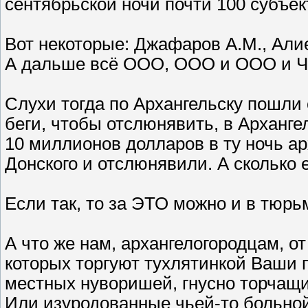
сентябрьской ночи почти 100 субъек
Вот некоторые: Джафаров А.М., Али
А дальше всё ООО, ООО и ООО и ЧП
Слухи тогда по Архангельску пошли 
беги, чтобы отслюнявить, в Арханге
10 миллионов долларов в ту ночь а
Донского и отслюнявили. А сколько е
Если так, то за ЭТО можно и в тюрь
А что же нам, архангелогородцам, о
которых торгуют тухлятинкой Ваши
местных нуворишей, гнусно торчащи
Или изуродованные чьей-то больно