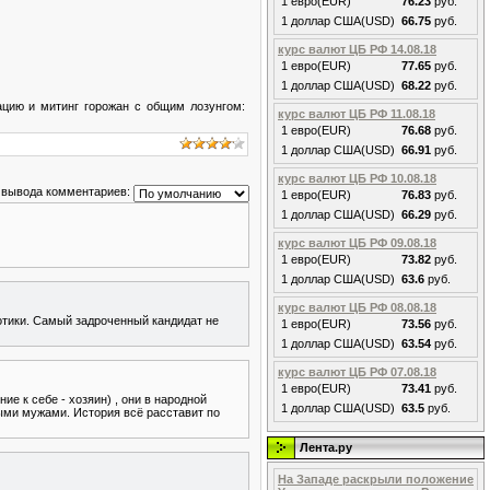
1 евро(EUR)
76.23
руб.
1 доллар США(USD)
66.75
руб.
курс валют ЦБ РФ 14.08.18
1 евро(EUR)
77.65
руб.
1 доллар США(USD)
68.22
руб.
ацию и митинг горожан с общим лозунгом:
курс валют ЦБ РФ 11.08.18
1 евро(EUR)
76.68
руб.
1 доллар США(USD)
66.91
руб.
курс валют ЦБ РФ 10.08.18
 вывода комментариев:
1 евро(EUR)
76.83
руб.
1 доллар США(USD)
66.29
руб.
курс валют ЦБ РФ 09.08.18
1 евро(EUR)
73.82
руб.
1 доллар США(USD)
63.6
руб.
курс валют ЦБ РФ 08.08.18
отики. Самый задроченный кандидат не
1 евро(EUR)
73.56
руб.
1 доллар США(USD)
63.54
руб.
курс валют ЦБ РФ 07.08.18
1 евро(EUR)
73.41
руб.
ие к себе - хозяин) , они в народной
1 доллар США(USD)
63.5
руб.
ыми мужами. История всё расставит по
Лента.ру
На Западе раскрыли положение