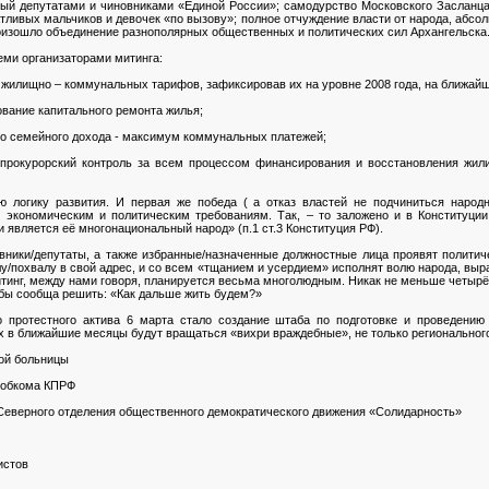
мый депутатами и чиновниками «Единой России»; самодурство Московского Засланц
ливых мальчиков и девочек «по вызову»; полное отчуждение власти от народа, абсол
роизошло объединение разнополярных общественных и политических сил Архангельска
семи организаторами митинга:
х жилищно – коммунальных тарифов, зафиксировав их на уровне 2008 года, на ближай
ование капитального ремонта жилья;
ого семейного дохода - максимум коммунальных платежей;
прокурорский контроль за всем процессом финансирования и восстановления жили
ю логику развития. И первая же победа ( а отказ властей не подчиниться народ
экономическим и политическим требованиям. Так, – то заложено и в Конституции
 является её многонациональный народ» (п.1 ст.3 Конституция РФ).
вники/депутаты, а также избранные/назначенные должностные лица проявят политич
лу/похвалу в свой адрес, и со всем «тщанием и усердием» исполнят волю народа, в
тинг, между нами говоря, планируется весьма многолюдным. Никак не меньше четырё
обы сообща решить: «Как дальше жить будем?»
о протестного актива 6 марта стало создание штаба по подготовке и проведению
ых в ближайшие месяцы будут вращаться «вихри враждебные», не только регионального
кой больницы
 обкома КПРФ
Северного отделения общественного демократического движения «Солидарность»
истов