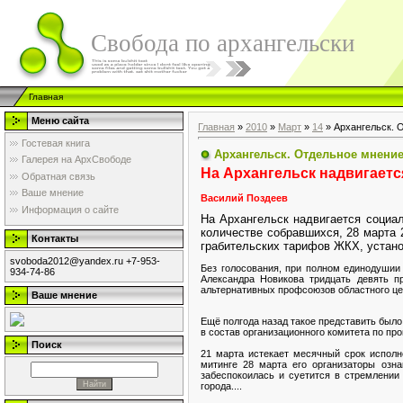
Свобода по архангельски
Главная
Меню сайта
Главная
»
2010
»
Март
»
14
» Архангельск. 
Гостевая книга
Архангельск. Отдельное мнени
Галерея на АрхСвободе
На Архангельск надвигаетс
Обратная связь
Ваше мнение
Василий Поздеев
Информация о сайте
На Архангельск надвигается социа
количестве собравшихся, 28 марта 
Контакты
грабительских тарифов ЖКХ, устано
svoboda2012@yandex.ru +7-953-
Без голосования, при полном единодушии
934-74-86
Александра Новикова тридцать девять пр
альтернативных профсоюзов областного ц
Ваше мнение
Ещё полгода назад такое представить было 
в состав организационного комитета по пр
Поиск
21 марта истекает месячный срок исполн
митинге 28 марта его организаторы озн
забеспокоилась и суетится в стремлени
города....