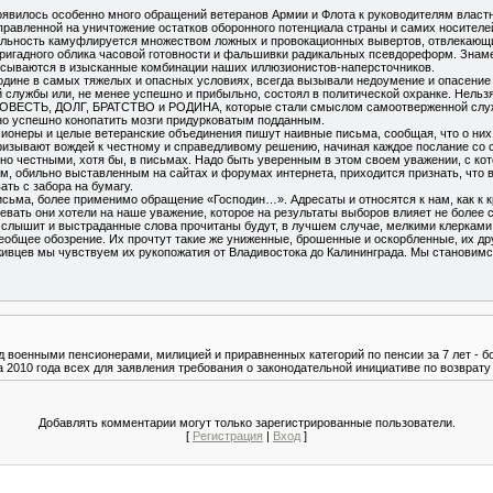
появилось особенно много обращений ветеранов Армии и Флота к руководителям власт
правленной на уничтожение остатков оборонного потенциала страны и самих носителе
ятельность камуфлируется множеством ложных и провокационных вывертов, отвлекаю
ригадного облика часовой готовности и фальшивки радикальных псевдореформ. Знам
исываются в изысканные комбинации наших иллюзионистов-наперсточников.
одине в самых тяжелых и опасных условиях, всегда вызывали недоумение и опасение
й службы или, не менее успешно и прибыльно, состоял в политической охранке. Нельзя
 СОВЕСТЬ, ДОЛГ, БРАТСТВО и РОДИНА, которые стали смыслом самоотверженной служ
но успешно конопатить мозги придурковатым подданным.
онеры и целые ветеранские объединения пишут наивные письма, сообщая, что о них 
призывают вождей к честному и справедливому решению, начиная каждое послание со
но честными, хотя бы, в письмах. Надо быть уверенным в этом своем уважении, с ко
, обильно выставленным на сайтах и форумах интернета, приходится признать, что 
ать с забора на бумагу.
исьма, более применимо обращение «Господин…». Адресаты и относятся к нам, как к к
левать они хотели на наше уважение, которое на результаты выборов влияет не более 
 слышит и выстраданные слова прочитаны будут, в лучшем случае, мелкими клерками,
еобщее обозрение. Их прочтут такие же униженные, брошенные и оскорбленные, их др
живцев мы чувствуем их рукопожатия от Владивостока до Калининграда. Мы станови
 военными пенсионерами, милицией и приравненных категорий по пенсии за 7 лет - бо
 2010 года всех для заявления требования о законодательной инициативе по возврат
Добавлять комментарии могут только зарегистрированные пользователи.
[
Регистрация
|
Вход
]