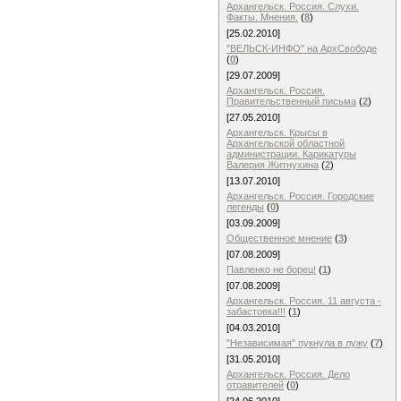
Архангельск. Россия. Слухи.
Факты. Мнения.
(
8
)
[25.02.2010]
"ВЕЛЬСК-ИНФО" на АрхСвободе
(
0
)
[29.07.2009]
Архангельск. Россия.
Правительственный письма
(
2
)
[27.05.2010]
Архангельск. Крысы в
Архангельской областной
администрации. Карикатуры
Валерия Житнухина
(
2
)
[13.07.2010]
Архангельск. Россия. Городские
легенды
(
0
)
[03.09.2009]
Общественное мнение
(
3
)
[07.08.2009]
Павленко не борец!
(
1
)
[07.08.2009]
Архангельск. Россия. 11 августа -
забастовка!!!
(
1
)
[04.03.2010]
"Независимая" пукнула в лужу
(
7
)
[31.05.2010]
Архангельск. Россия. Дело
отравителей
(
0
)