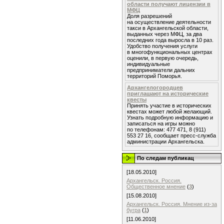
области получают лицензии в
МФЦ
Доля разрешений
на осуществление деятельности
такси в Архангельской области,
выданных через МФЦ, за два
последних года выросла в 10 раз.
Удобство получения услуги
в многофункциональных центрах
оценили, в первую очередь,
индивидуальные
предприниматели дальних
территорий Поморья.
Архангелогородцев
приглашают на исторические
квесты
Принять участие в исторических
квестах может любой желающий.
Узнать подробную информацию и
записаться на игры можно
по телефонам: 477 471, 8 (911)
553 27 16, сообщает пресс-служба
администрации Архангельска.
По следам публикац
[18.05.2010]
Архангельск. Россия.
Общественное мнение
(
3
)
[15.08.2010]
Архангельск. Россия. Мнение из-за
бугра
(
1
)
[11.06.2010]