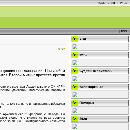
Суббота, 08.08.2026
|
RSS
УВД
00:22
МЧС
рещении/несогласовании. При любом
Судебные приставы
ится Второй митинг протеста против
ервого секретаря Архангельского ОК КПРФ
Беломорканал
заций, движений, политических партий и
Поморье
 не только сели, но и пригласили либералов
!
в Архангельске 21 февраля 2010 года. На
азом видно, что власть на всех уровнях
29.ru
фере жилищно – коммунального хозяйства