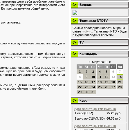
а, возомнившего себя арабским халифом с
Водник
ютное пренебрежение его интересами и его
. Во имя достижения общей цели.
Телеканал NTDTV
шую пятилетку;
Самые последние новости мира на
сайте
ntdtv.ru
. Телеканал NTD - будь
в курсе последних событий.
TV
щно – коммунального хозяйства города и
ному волеизъявлению – тем более) могут
Календарь
 страны, которая гласит «…единственным
«
Март 2010
»
Пн
Вт
Ср
Чт
Пт
Сб
Вс
ескую дальновидность/благоразумие и, как
ыраженную на прошлом и будущем собраниях
1
2
3
4
5
6
7
х – пяти тысяч активных горожан мыслится
8
9
10
11
12
13
14
15
16
17
18
19
20
21
 митинга, с детальным распределелением
22
23
24
25
26
27
28
, но и российского «поля боя».
29
30
31
Курс
курс валют ЦБ РФ 16.08.18
1 евро(EUR)
75.23
руб.
1 доллар США(USD)
66.38
руб.
курс валют ЦБ РФ 15.08.18