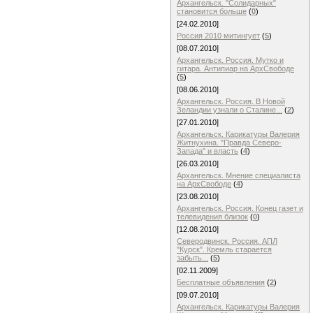
Архангельск. "Солидарных"
становится больше
(
0
)
[24.02.2010]
Россия 2010 митингует
(
5
)
[08.07.2010]
Архангельск. Россия. Мутко и
гитара. Антипиар на АрхСвободе
(
5
)
[08.06.2010]
Архангельск. Россия. В Новой
Зеландии узнали о Сталине...
(
2
)
[27.01.2010]
Архангельск. Карикатуры Валерия
Житнухина. "Правда Северо-
Запада" и власть
(
4
)
[26.03.2010]
Архангельск. Мнение специалиста
на АрхСвободе
(
4
)
[23.08.2010]
Архангельск. Россия. Конец газет и
телевидения близок
(
0
)
[12.08.2010]
Северодвинск. Россия. АПЛ
"Курск". Кремль старается
забыть...
(
5
)
[02.11.2009]
Бесплатные объявления
(
2
)
[09.07.2010]
Архангельск. Карикатуры Валерия