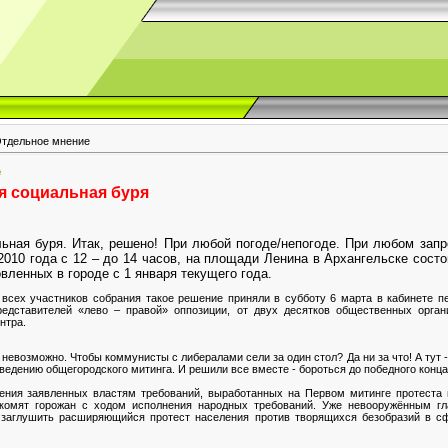
Отдельное мнение
е
я социальная буря
льная буря. Итак, решено! При любой погоде/непогоде. При любом зап
2010 года с 12 – до 14 часов, на площади Ленина в Архангельске состо
вленных в городе с 1 января текущего года.
 всех участников собрания такое решение приняли в субботу 6 марта в кабинете п
едставителей «лево – правой» оппозиции, от двух десятков общественных органи
ентра.
невозможно. Чтобы коммунисты с либералами сели за один стол? Да ни за что! А тут -
оведению общегородского митинга. И решили все вместе - бороться до победного конца
ения заявленных властям требований, выработанных на Первом митинге протеста 
акомят горожан с ходом исполнения народных требований. Уже невооружённым гл
и заглушить расширяющийся протест населения против творящихся безобразий в с