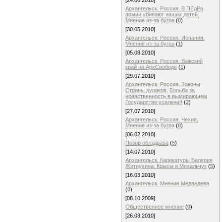
[24.06.2010]
Архангельск. Россия. В ПЕдРо
армии убивают наших детей.
Мнение из-за бугра
(
0
)
[30.05.2010]
Архангельск. Россия. Испания.
Мнение из-за бугра
(
1
)
[05.08.2010]
Архангельск. Россия. Важский
край на АрхСвободе
(
1
)
[29.07.2010]
Архангельск. Россия. Законы
Страны дураков. Борьба за
нравственность в вымирающем
Государстве усилена!!
(
2
)
[27.07.2010]
Архангельск. Россия. Чехия.
Мнение из-за бугра
(
0
)
[06.02.2010]
Позор облздрава
(
5
)
[14.07.2010]
Архангельск. Карикатуры Валерия
Житнухина. Крысы и Михальчук
(
5
)
[16.03.2010]
Архангельск. Мнение Медведева
(
0
)
[08.10.2009]
Общественное мнение
(
0
)
[26.03.2010]