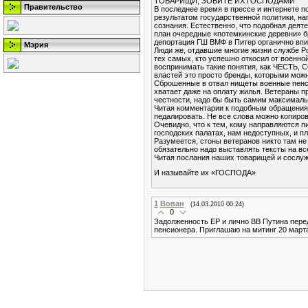
ТОВАРИЩИ, ЗОВИТЕ ИХ ГОСПОДАМИ
Правительство
В последнее время в прессе и интернете 
результатом государственной политики, на
сознания. Естественно, что подобная де
план очередные «потемкинские деревни» б
депортация ГШ ВМФ в Питер органично вп
Мэрия
Люди же, отдавшие многие жизни службе Р
тех самых, кто успешно откосил от военно
воспринимать такие понятия, как ЧЕСТЬ,
властей это просто бренды, которыми мож
Сброшенные в отвал нищеты военные пенси
хватает даже на оплату жилья. Ветераны 
честности, надо бы быть самим максималь
Читая комментарии к подобным обращениям
педалировать. Не все слова можно копиров
Очевидно, что к тем, кому направляются п
господских палатах, нам недоступных, и п
Разумеется, стоны ветеранов никто там не
обязательно надо выставлять тексты на вс
Читая послания наших товарищей и сослу
И называйте их «ГОСПОДА»
1
Вован
(14.03.2010 00:24)
0
Задолженность ЕР и лично ВВ Путина перед
пенсионера. Приглашаю на митинг 20 марта