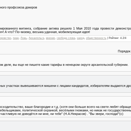
ьного профсоюза докеров
нированного митинга, собрание актива решило 1 Мая 2010 года провести демонстр
»! А что? По–моему, весьма удачная, мобилизующая идея!
оровство
,
пиар
,
Ложь
,
Архангельск
,
мнение
,
свобода слова
,
народ
,
общественность
|
Рейтинг
:
4.2
/
4
Порядок
м деле, вы еще не пишете какие тарифы в ненецком округе архангельской губернии.
ьных участках вывешиваются мишени с лицами кандидатов, избирателям выдаются др
осходительство, ваше благородие и т.д. (хотя они больше всего на свете любят обращен
ебельщиками, политической охранкой, весёлыми гномами, но никак не государственн
частливую не доведётся ни мне, ни тебе" (Н.А.Некрасов) . "Вы звери, господа!"(с)