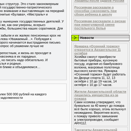
Украины после ударов России
ных структур. Это стало закономерным
й государственно-патриотического
Россиянам рассказали о
щих внимание и выставляющих на передний
способах сэкономить при
енитые «Булава», «Мистраль» и
сборе ребенка в школу
Россиянам рассказали о рисках
 у нынешних государственных деятелей. У
при нерегулярной смене
 же, как они уверены, всерьез
постельного белья
бы, большинства наших соратников. Для
забыли и их жалких пенсионных крох не
Новости
 слова «Уважаемый…». Побуждая к
торого начинается выстраданное письмо.
вопрос об уважении лучше не
Ярмарка «Осенний торжок»
откроется в Архангельске 11
репостным, и жизнь их проходит в
октября
сквозняка в их парадных.
Хозяйки смогут приобрести
 но писать надо обязательно. И
бытовые приборы, кухонную
узья и родные.
посуду, изделия из бамбукового
мся ближе и объединяемся…
волокна, махровые полотенца
высокого качества. Ярмарка
«Осенний торжок» будет работать
во Дворце спорта 11, 12, 13
октября с 10 до 19 часов, 14
октября с 10 до 17 часов.
Жители Архангельской области
лее 500 000 рублей на каждого
лишились имущества из-за
у задолженности
пожара
Сами хозяева утверждают, что
буквально за 40 минут до пожара
всё было хорошо, огонь вспыхнул
неожиданно. Вероятнее всего,
к пожару привело замыкание
в электропроводке, сообщает
ARH112.
Таксиситы Архангельской