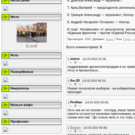
6. Донской Александр — журналист
ФотоСалон
7. Крец Валерий — председатель регионал
8. Гревцов Александр — журналист, блогер
Фото
9. Андрей «ferapont» Потаенко — блогер.
И ещё. Независимо от результатов запла
«Единым фронтом – против «Единой России
Просмотров
: 1531 |
Добавил
:
Вован
|
Теги
:
Педры
,
в
[
1 мая
]
Всего комментариев
:
5
Иста
5
mirror
(14.03.2010 21:54)
0
поддерживаю архангелогородцев в их право
Хочу в Архангельск...
ПоморФильм
4
Ан-29
(14.03.2010 09:10)
0
Новая технология выборов - на избирател
Некрополь
проходит.
3
РечНик
(14.03.2010 00:40)
Вельск инфо
0
Хоть как их не назови - господа, ваше прев
памяти останутся мелкими лавочниками, м
своим местам. "Да только жить в эту пору с
Профсоюз
2
Вован
(14.03.2010 00:30)
0