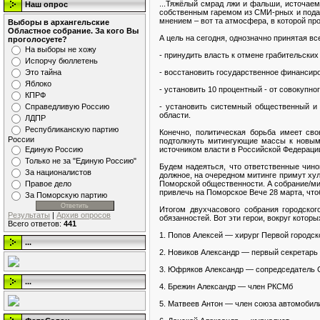
...Тяжёлый смрад лжи и фальши, источае
Наш опрос
собственным гаремом из СМИ-рных и подат
мнением – вот та атмосфера, в которой п
Выборы в архангельские
Областное собрание. За кого Вы
А цель на сегодня, однозначно принятая в
проголосуете?
На выборы не хожу
- принудить власть к отмене грабительски
Испорчу бюллетень
- восстановить государственное финансир
Это тайна
Яблоко
- установить 10 процентный - от совокупн
КПРФ
- установить системный общественный и 
Справедливую Россию
области.
ЛДПР
Республиканскую партию
Конечно, политическая борьба имеет сво
России
подтолкнуть митингующие массы к новым 
источником власти в Российской Федерации
Единую Россию
Только не за "Единую Россию"
Будем надеяться, что ответственные чино
За националистов
должное, на очередном митинге примут ху
Поморской общественности. А собрание/ми
Правое дело
привлечь на Поморское Вече 28 марта, чт
За Поморскую партию
Итогом двухчасового собрания городског
Результаты
|
Архив опросов
обязанностей. Вот эти герои, вокруг котор
Всего ответов:
441
1. Попов Алексей — хирург Первой городс
...
2. Новиков Александр — первый секретарь
3. Юфряков Александр — сопредседатель 
...
4. Брежин Александр — член РКСМб
5. Матвеев Антон — член союза автомобил