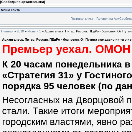
[
Свобода по архангельски
]
Меню сайта
Гостевая книга
Галерея на АрхСвобод
Главная
»
2010
»
Июнь
»
1
» Архангельск. Питер. Россия. ПЕдРо - болтовня. От Путина
Архангельск. Питер. Россия. ПЕдРо - болтовня. От Путина уже давно ничего не 
Премьер уехал. ОМОН
К 20 часам понедельника в
«Стратегия 31» у Гостиног
порядка 95 человек (по дан
Несогласных на Дворцовой п
стали. Такие итоги мероприя
городским властями, явно р