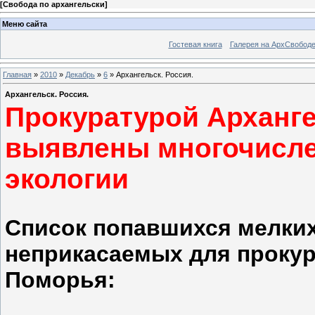
[
Свобода по архангельски
]
Меню сайта
Гостевая книга
Галерея на АрхСвобод
Главная
»
2010
»
Декабрь
»
6
» Архангельск. Россия.
Архангельск. Россия.
Прокуратурой Арханг
выявлены многочисле
экологии
Список попавшихся мелких
неприкасаемых для прокур
Поморья: