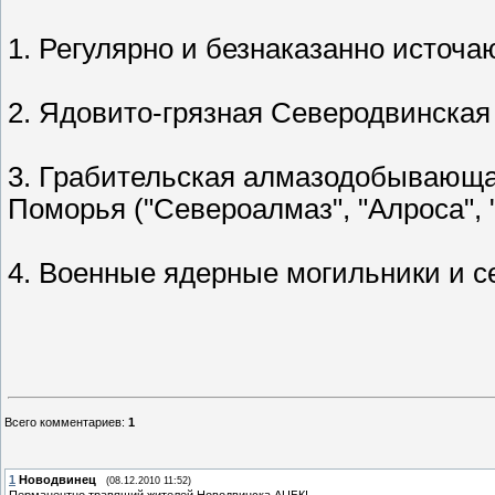
1. Регулярно и безнаказанно источ
2. Ядовито-грязная Северодвинская
3. Грабительская алмазодобывающа
Поморья ("Североалмаз", "Алроса", 
4. Военные ядерные могильники и с
Всего комментариев
:
1
1
Новодвинец
(08.12.2010 11:52)
Перманентно травящий жителей Новодвинска АЦБК!