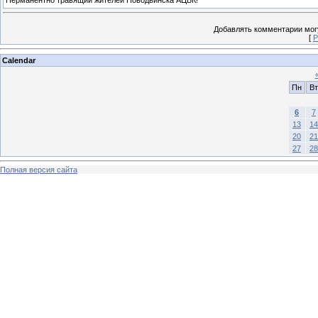
Добавлять комментарии могу
[
Р
Calendar
Пн
Вт
6
7
13
14
20
21
27
28
Полная версия сайта