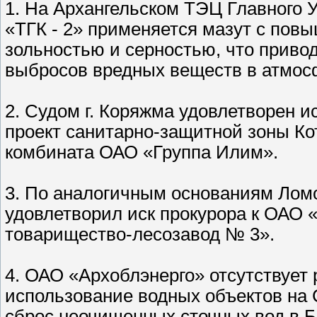
1. На Архангельском ТЭЦ Главного 
«ТГК - 2» применяется мазут с пов
зольностью и серностью, что прив
выбросов вредных веществ в атмос
2. Судом г. Коряжма удовлетворен и
проект санитарно-защитной зоны К
комбината ОАО «Группа Илим».
3. По аналогичным основаниям Ломо
удовлетворил иск прокурора к ОАО
товарищество-лесозавод № 3».
4. ОАО «Архоблэнерго» отсутствует
использование водных объектов на 
сброс неочищенных сточных вод в Б