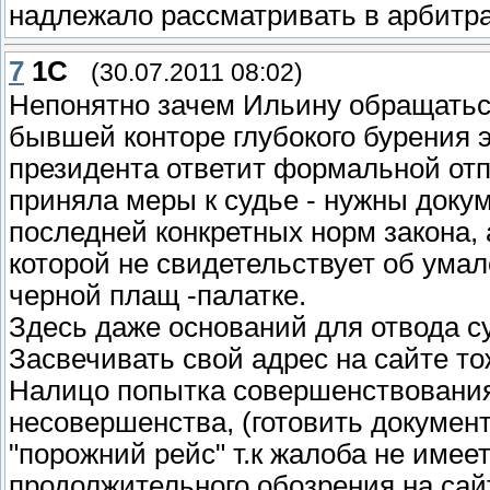
надлежало рассматривать в арбитр
7
1С
(30.07.2011 08:02)
Непонятно зачем Ильину обращаться 
бывшей конторе глубокого бурения 
президента ответит формальной отпи
приняла меры к судье - нужны док
последней конкретных норм закона, 
которой не свидетельствует об ума
черной плащ -палатке.
Здесь даже оснований для отвода су
Засвечивать свой адрес на сайте то
Налицо попытка совершенствования
несовершенства, (готовить докумен
"порожний рейс" т.к жалоба не имее
продолжительного обозрения на сай