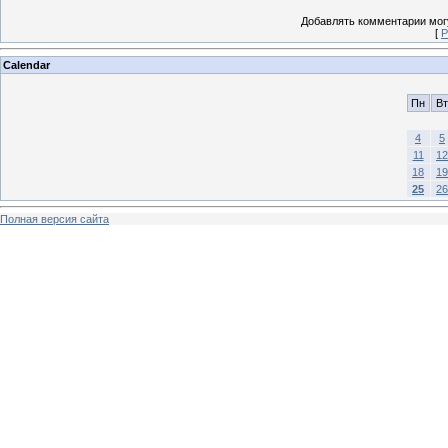
Добавлять комментарии могу
[
Р
Calendar
Пн
Вт
4
5
11
12
18
19
25
26
Полная версия сайта