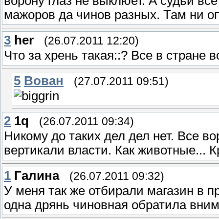
ворону глаз не выклюет. А судьи все
мажоров да чинов разных. Там ни опы
3
her
(26.07.2011 12:20)
Что за хрень такая::? Все в стране 
5
Вован
(27.07.2011 09:51)
2
1q
(26.07.2011 09:34)
Никому до таких дел дел нет. Все во
вертикали власти. Как животные... К
1
Галина
(26.07.2011 09:32)
У меня так же отбирали магазин в п
одна дрянь чиновная обратила внима