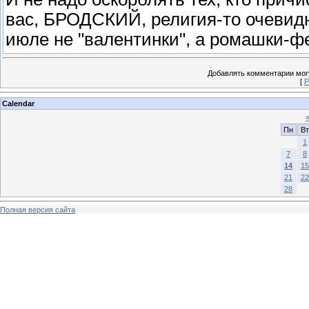
вас, БРОДСКИЙ, религия-то очевид
июле не "валентинки", а ромашки-ф
Добавлять комментарии могу
[
Р
Calendar
Пн
Вт
1
7
8
14
15
21
22
28
Полная версия сайта