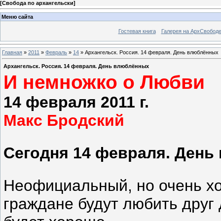
[
Свобода по архангельски
]
Меню сайта
Гостевая книга
Галерея на АрхСвобод
Главная
»
2011
»
Февраль
»
14
» Архангельск. Россия. 14 февраля. День влюблённых
Архангельск. Россия. 14 февраля. День влюблённых
И немножко о Любви
14 февраля 2011 г.
Макс Бродский
Сегодня 14 февраля. День
Неофициальный, но очень хо
граждане будут любить друг д