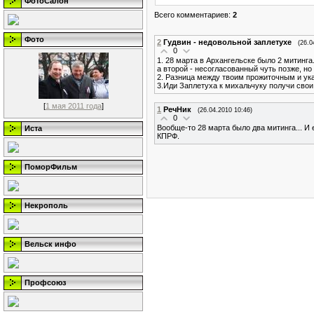
ФотоСалон
Всего комментариев
:
2
Фото
2
Гудвин - недовольной заплетухе
(26.0
0
1. 28 марта в Архангельске было 2 митинг
а второй - несогласованный чуть позже, но
2. Разница между твоим прожиточным и указ
3.Иди Заплетуха к михальчуку получи свои 
[
1 мая 2011 года
]
1
РечНик
(26.04.2010 10:46)
0
Вообще-то 28 марта было два митинга... И
Иста
КПРФ.
ПоморФильм
Некрополь
Вельск инфо
Профсоюз