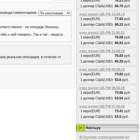
1 евро(EUR)
76.23
руб.
1 доллар США(USD)
66.75
руб.
 вывода комментариев:
курс валют ЦБ РФ 14.08.18
1 евро(EUR)
77.65
руб.
1 доллар США(USD)
68.22
руб.
оответственно - на площади Леннона,
курс валют ЦБ РФ 11.08.18
ы о ней говорить. Так и так - нищета...
1 евро(EUR)
76.68
руб.
1 доллар США(USD)
66.91
руб.
курс валют ЦБ РФ 10.08.18
1 евро(EUR)
76.83
руб.
ала реальная оппозиция, в отличие от
1 доллар США(USD)
66.29
руб.
курс валют ЦБ РФ 09.08.18
1 евро(EUR)
73.82
руб.
1 доллар США(USD)
63.6
руб.
курс валют ЦБ РФ 08.08.18
1 евро(EUR)
73.56
руб.
1 доллар США(USD)
63.54
руб.
курс валют ЦБ РФ 07.08.18
1 евро(EUR)
73.41
руб.
1 доллар США(USD)
63.5
руб.
Лента.ру
В Госдуме отреагировали на