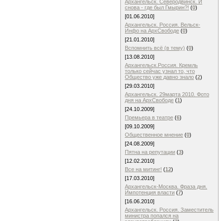
Архангельск. Северодвинск. И
снова - где был Гмырин?!
(
0
)
[01.06.2010]
Архангельск. Россия. Вельск-
Инфо на АрхСвободе
(
0
)
[21.01.2010]
Вспомнить всё (в тему)
(
0
)
[13.08.2010]
Архангельск.Россия. Кремль
только сейчас узнал то, что
Общество уже давно знало
(
2
)
[29.03.2010]
Архангельск. 29марта 2010. Фото
дня на АрхСвободе
(
1
)
[24.10.2009]
Премьера в театре
(
6
)
[09.10.2009]
Общественное мнение
(
0
)
[24.08.2009]
Пятна на репутации
(
3
)
[12.02.2010]
Все на митинг!
(
12
)
[17.03.2010]
Архангельск-Москва. Фраза дня.
Импотенция власти
(
7
)
[16.06.2010]
Архангельск. Россия. Заместитель
министра попался на