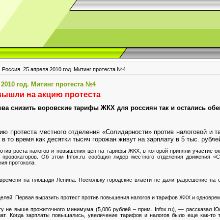
 Россия. 25 апреля 2010 год. Митинг протеста №4
 2010 год. Митинг протеста №4
вышли на акцию протеста
ва снизить воровские тарифы ЖКХ для россиян так и остались об
ю протеста местного отделения «Солидарности» против налоговой и та
в то время как десятки тысяч горожан живут на зарплату в 5 тыс. рубл
отив роста налогов и повышения цен на тарифы ЖКХ, в которой приняли участие ок
0 провокаторов. Об этом Infox.ru сообщил лидер местного отделения движения «
ия протокола.
времени на площади Ленина. Поскольку городские власти не дали разрешение на 
целей. Первая выразить протест против повышения налогов и тарифов ЖКХ и одноврем
ту не выше прожиточного минимума (5,086 рублей – прим. Infox.ru), — рассказал 
ат. Когда зарплаты повышались, увеличение тарифов и налогов было еще как-то 