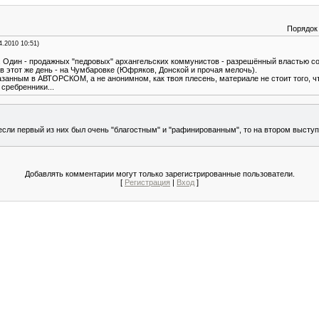
Порядок
4.2010 10:51)
а. Один - продажных "педровых" архангельских коммунистов - разрешённый властью с
 в этот же день - на Чумбаровке (Юфряков, Донской и прочая мелочь).
анным в АВТОРСКОМ, а не анонимном, как твоя плесень, материале не стоит того, чтоб
сребренники...
 если первый из них был очень "благостным" и "рафинированным", то на втором выступ
Добавлять комментарии могут только зарегистрированные пользователи.
[
Регистрация
|
Вход
]