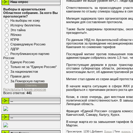
повышают ее выше уровня МРОТ. Люди едв
Наш опрос
Ответственность за происходящее участн
Выборы в архангельские
кампании по отзыву спикера гордумы в связ
Областное собрание. За кого Вы
проголосуете?
Милиция задержала трех организаторов ак
На выборы не хожу
милиции для составления протокола.
Испорчу бюллетень
Также были задержаны провокаторы, окол
Это тайна
президенты!».
Яблоко
КПРФ
По данным УВД по Архангельской области м
протоколов за проведение несанкционирова
Справедливую Россию
Кампания по снижению тарифов
ЛДПР
Республиканскую партию
Последний митинг против повышения пов
администрации собралось около 1,5 тыс. ч
России
Единую Россию
Протестующие держали в руках транспар
Только не за "Единую Россию"
отставки губернатора области, регионал
За националистов
монетизации льгот, об административной 
Правое дело
Митинг стал одним из серии акций протеста
За Поморскую партию
В начале марта ситуацию в сфере ЖКХ р
Результаты
|
Архив опросов
разобраться с причинами резкого роста цен
Всего ответов:
441
Козак, в свою очередь, дал местным вла
политической ответственностью». В завыше
...
Липецкая область.
Фракция «Единой России» создала комисс
Камчатский, Самару, Калугу, Курск.
...
В конце марта из-за завышения тарифов б
Мартин.
Просмотров
: 1230 |
Добавил
:
Вован
|
Теги
:
ворюги
,