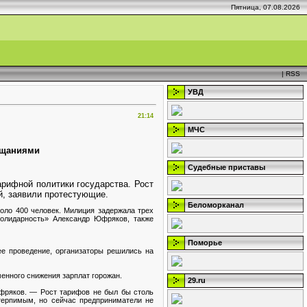
Пятница, 07.08.2026
|
RSS
УВД
21:14
МЧС
ещаниями
Судебные приставы
рифной политики государства. Рост
ей, заявили протестующие.
Беломорканал
оло 400 человек. Милиция задержала трех
Солидарность» Александр Юфряков, также
Поморье
ее проведение, организаторы решились на
енного снижения зарплат горожан.
29.ru
Юфряков. — Рост тарифов не был бы столь
терпимым, но сейчас предприниматели не