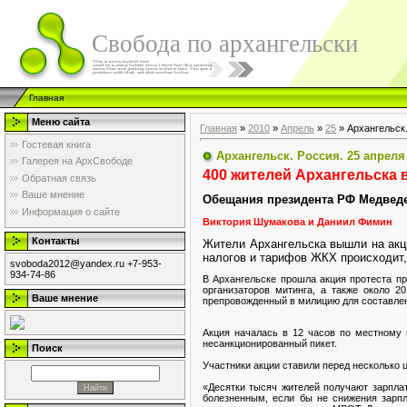
Свобода по архангельски
Главная
Меню сайта
Главная
»
2010
»
Апрель
»
25
» Архангельск.
Гостевая книга
Архангельск. Россия. 25 апреля
Галерея на АрхСвободе
400 жителей Архангельска 
Обратная связь
Ваше мнение
Обещания президента РФ Медведе
Информация о сайте
Виктория Шумакова и Даниил Фимин
Контакты
Жители Архангельска вышли на акци
налогов и тарифов ЖКХ происходит, 
svoboda2012@yandex.ru +7-953-
934-74-86
В Архангельске прошла акция протеста пр
организаторов митинга, а также около 2
Ваше мнение
препровожденный в милицию для составлен
Акция началась в 12 часов по местному 
несанкционированный пикет.
Поиск
Участники акции ставили перед несколько 
«Десятки тысяч жителей получают зарпла
болезненным, если бы не снижения зарпл