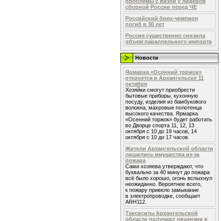
проблемы с визой у лидеров
сборной России перед ЧЕ
Российский боец-чемпион
погиб в 30 лет
Россия существенно снизила
объем параллельного импорта
Новости
Ярмарка «Осенний торжок»
откроется в Архангельске 11
октября
Хозяйки смогут приобрести
бытовые приборы, кухонную
посуду, изделия из бамбукового
волокна, махровые полотенца
высокого качества. Ярмарка
«Осенний торжок» будет работать
во Дворце спорта 11, 12, 13
октября с 10 до 19 часов, 14
октября с 10 до 17 часов.
Жители Архангельской области
лишились имущества из-за
пожара
Сами хозяева утверждают, что
буквально за 40 минут до пожара
всё было хорошо, огонь вспыхнул
неожиданно. Вероятнее всего,
к пожару привело замыкание
в электропроводке, сообщает
ARH112.
Таксиситы Архангельской
области получают лицензии в