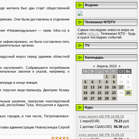
Водник
оде митинга был дан старт общественной
фрякова. Они были доставлены в отделение
Телеканал NTDTV
Самые последние новости мира на
ния «Неравнодушные» — прим. Infox.ru) в
сайте
ntdtv.ru
. Телеканал NTD - будь
в курсе последних событий.
е зафиксировано, но было составлено пять
ранительных органах.
TV
радусный мороз перед зданием областной
Календарь
«
Апрель 2010
»
ю населения!». Собравшиеся потребовали
иональных законов и указов, например, о
Пн
Вт
Ср
Чт
Пт
Сб
Вс
1
2
3
4
5
6
7
8
9
10
11
инграде в конце января.
12
13
14
15
16
17
18
в поручил вице-премьеру Дмитрию Козаку
19
20
21
22
23
24
25
26
27
28
29
30
ельным уровнем, пригрозив «неотвратимой
ай, республики Тува, Ингушетия и Адыгея,
Курс
ко городов, в том числе, Петропавловск-
курс валют ЦБ РФ 16.08.18
1 евро(EUR)
75.23
руб.
1 доллар США(USD)
66.38
руб.
 глава администрации Новокузнецка Сергей
курс валют ЦБ РФ 15.08.18