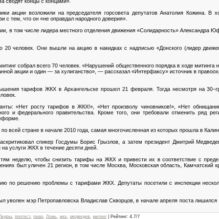
а сводят концы с концами».
ики акции возложили на председателя горсовета депутатов Анатолия Кожина. В х
и с тем, что он «не оправдал народного доверия».
ции, в том числе лидера местного отделения движения «Солидарность» Александра Ю
о 20 человек. Они вышли на акцию в накидках с надписью «Донского (лидер движе
итинг собрал всего 70 человек. «Нарушений общественного порядка в ходе митинга н
нной акции и один — за хулиганство», — рассказал «Интерфаксу» источник в правоох
ышения тарифов ЖКХ в Архангельске прошел 21 февраля. Тогда несмотря на 30−г
еловек.
анты: «Нет росту тарифов в ЖКХ!», «Нет произволу чиновников!», «Нет обнищани
ьного и федерального правительства. Кроме того, они требовали отменить ряд рег
реформе.
 по всей стране в начале 2010 года, самая многочисленная из которых прошла в Калин
аскритиковал спикер Госдумы Борис Грызлов, а затем президент Дмитрий Медведе
 на услуги ЖКХ в течение десяти дней.
стям неделю, чтобы снизить тарифы на ЖКХ и привести их в соответствие с пред
ниях был уличен 21 регион, в том числе Москва, Московская область, Камчатский кр
ию по решению проблемы с тарифами ЖКХ. Депутаты посетили с инспекции несколь
ыл уволен мэр Петропавловска Владислав Скворцов, в начале апреля поста лишился
Педры
,
протест
,
пиар
,
Ложь
,
жкх
,
медведев
,
митинг
|
Рейтинг
:
4.7
/
7