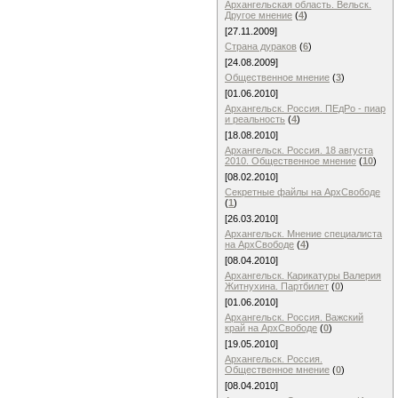
Архангельская область. Вельск.
Другое мнение
(
4
)
[27.11.2009]
Страна дураков
(
6
)
[24.08.2009]
Общественное мнение
(
3
)
[01.06.2010]
Архангельск. Россия. ПЕдРо - пиар
и реальность
(
4
)
[18.08.2010]
Архангельск. Россия. 18 августа
2010. Общественное мнение
(
10
)
[08.02.2010]
Cекретные файлы на АрхСвободе
(
1
)
[26.03.2010]
Архангельск. Мнение специалиста
на АрхСвободе
(
4
)
[08.04.2010]
Архангельск. Карикатуры Валерия
Житнухина. Партбилет
(
0
)
[01.06.2010]
Архангельск. Россия. Важский
край на АрхСвободе
(
0
)
[19.05.2010]
Архангельск. Россия.
Общественное мнение
(
0
)
[08.04.2010]