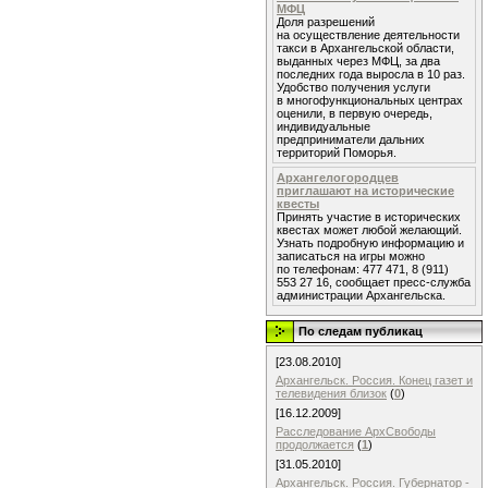
МФЦ
Доля разрешений
на осуществление деятельности
такси в Архангельской области,
выданных через МФЦ, за два
последних года выросла в 10 раз.
Удобство получения услуги
в многофункциональных центрах
оценили, в первую очередь,
индивидуальные
предприниматели дальних
территорий Поморья.
Архангелогородцев
приглашают на исторические
квесты
Принять участие в исторических
квестах может любой желающий.
Узнать подробную информацию и
записаться на игры можно
по телефонам: 477 471, 8 (911)
553 27 16, сообщает пресс-служба
администрации Архангельска.
По следам публикац
[23.08.2010]
Архангельск. Россия. Конец газет и
телевидения близок
(
0
)
[16.12.2009]
Расследование АрхСвободы
продолжается
(
1
)
[31.05.2010]
Архангельск. Россия. Губернатор -