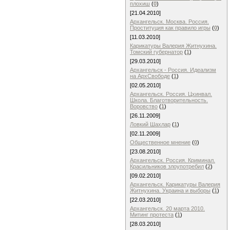
плохиш
(
0
)
[21.04.2010]
Архангельск. Москва. Россия.
Проституция как правило игры
(
0
)
[11.03.2010]
Карикатуры Валерия Житнухина.
Томский губернатор
(
1
)
[29.03.2010]
Архангельск - Россия. Идеализм
на АрхСвободе
(
1
)
[02.05.2010]
Архангельск. Россия. Цхинвал.
Школа. Благотворительность.
Воровство
(
1
)
[26.11.2009]
Ловкий Шахлар
(
1
)
[02.11.2009]
Общественное мнение
(
0
)
[23.08.2010]
Архангельск. Россия. Криминал.
Красильников злоупотребил
(
2
)
[09.02.2010]
Архангельск. Карикатуры Валерия
Житнухина. Украина и выборы
(
1
)
[22.03.2010]
Архангельск. 20 марта 2010.
Митинг протеста
(
1
)
[28.03.2010]