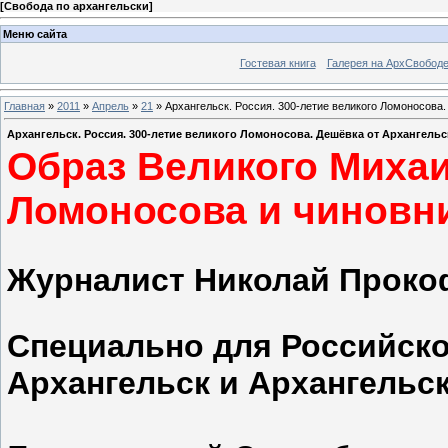
[
Свобода по архангельски
]
Меню сайта
Гостевая книга
Галерея на АрхСвобод
Главная
»
2011
»
Апрель
»
21
» Архангельск. Россия. 300-летие великого Ломоносова
Архангельск. Россия. 300-летие великого Ломоносова. Дешёвка от Архангель
Образ Великого Миха
Ломоносова и чиновн
Журналист Николай Проко
Специально для Российско
Архангельск и Архангельс