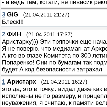
- а ведь там, кстати, не пивасик рек
3
GiG
(21.04.2011 21:27)
Блеск!!!
2
ФИН
(21.04.2011 17:37)
Аристарху))) Эти тряпочки еще нача
Я не поверю, что медиамагнат Архр
А кто во главе Комитета по 300 ле
Попаренко! Они по бумагам так подм
будет А код безопасности затрахал
1
Аристарх
(21.04.2011 16:27)
это да, это в точку.. видал даже ка
исполнены не по размеру, и прицепл
неуважения, я считаю, к памяти вел