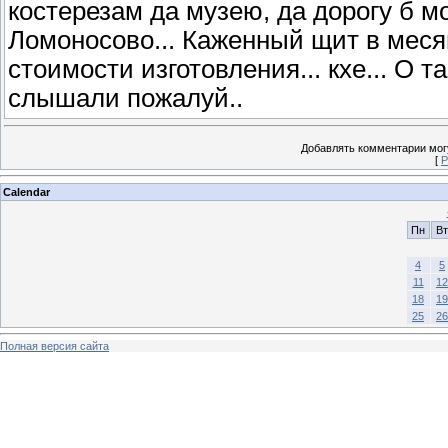
костерезам да музею, да дорогу б м
Ломоносово... Каженный щит в меся
стоимости изготовления... кхе... О 
слышали пожалуй..
Добавлять комментарии могу
[
Р
Calendar
Пн
Вт
4
5
11
12
18
19
25
26
Полная версия сайта