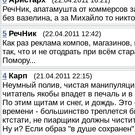
(22.04.2011 16:21)
РечНик, апатамушта от коммерсов за
без вазелина, а за Михайло то никто 
5
РечНик
(22.04.2011 12:42)
Как раз реклама компов, магазинов,
так, что и не отодрать при всём ста
Помору...
4
Карп
(21.04.2011 22:15)
Неумный полив, чистая манипуляция
читатель якобы впадет в печаль и в 
По этим щитам и снег, и дождь. Это
времени - большинство треплется бы
ктстати, не пиарщики должны чистить
Ну и? Если образ "в душе сохранен"