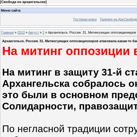
[
Свобода по архангельски
]
Меню сайта
Гостевая книга
Галерея на АрхСвобод
Главная
»
2010
»
Август
»
2
» Архангельск. Россия. 31. Митингующих оппозиционеров 
Архангельск. Россия. 31. Митингующих оппозиционеров атаковала какая-то б
На митинг оппозиции
На митинг в защиту 31-й с
Архангельска собралось ок
это были в основном пред
Солидарности, правозащит
По негласной традиции сотр