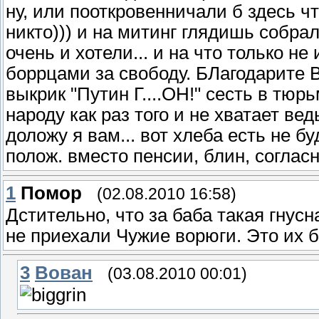
ну, или пооткровенничали б здесь чт
никто))) и на митинг глядишь собрали
очень и хотели... и на что только н
боррцами за свободу. БЛагодарите 
выкрик "Путин Г....ОН!" сесть в тюрьм
народу как раз того и не хватает
доложу я вам... вот хлеба есть не б
полож. вместо пенсии, блин, соглас
1
Помор
(02.08.2010 16:58)
Дстительно, что за баба такая гнусн
не приехали Чужие ворюги. Это их б
3
Вован
(03.08.2010 00:01)