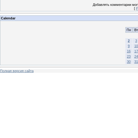
Добавлять комментарии могу
[
Р
Calendar
Пн
Вт
2
3
9
10
16
17
23
24
30
31
Полная версия сайта