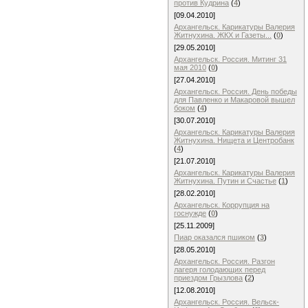
против Кудрина
(
4
)
[09.04.2010]
Архангельск. Карикатуры Валерия
Житнухина. ЖКХ и Газеты...
(
0
)
[29.05.2010]
Архангельск. Россия. Митинг 31
мая 2010
(
0
)
[27.04.2010]
Архангельск. Россия. День победы
для Павленко и Макаровой вышел
боком
(
4
)
[30.07.2010]
Архангельск. Карикатуры Валерия
Житнухина. Нищета и Центробанк
(
4
)
[21.07.2010]
Архангельск. Карикатуры Валерия
Житнухина. Путин и Счастье
(
1
)
[28.02.2010]
Архангельск. Коррупция на
госнужде
(
0
)
[25.11.2009]
Пиар оказался пшиком
(
3
)
[28.05.2010]
Архангельск. Россия. Разгон
лагеря голодающих перед
приездом Грызлова
(
2
)
[12.08.2010]
Архангельск. Россия. Вельск-