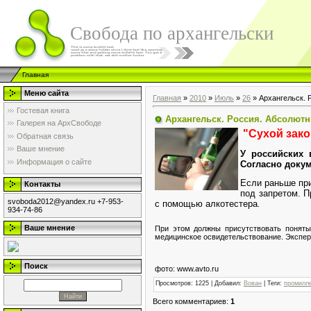
Свобода по архангельски
Главная
Меню сайта
Главная
»
2010
»
Июль
»
26
» Архангельск. 
Гостевая книга
Архангельск. Россия. Абсолют
Галерея на АрхСвободе
"Сухой зако
Обратная связь
Ваше мнение
У российских 
Информация о сайте
Согласно докум
Если раньше при
Контакты
под запретом. П
svoboda2012@yandex.ru +7-953-
с помощью алкотестера
.
934-74-86
Ваше мнение
При этом должны присутствовать поняты
медицинское освидетельствование. Эксперт
Поиск
фото: www.avto.ru
Просмотров
: 1225 |
Добавил
:
Вован
|
Теги
:
промилл
Всего комментариев
:
1