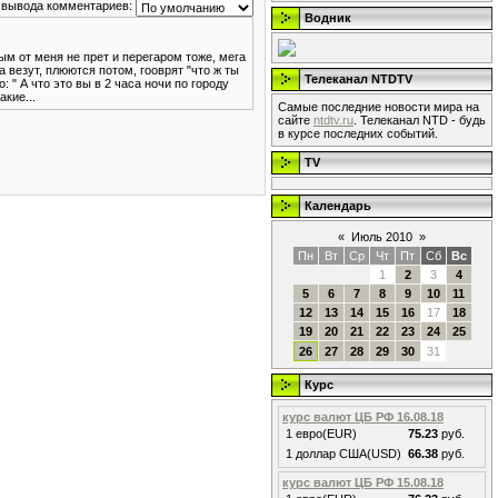
 вывода комментариев:
Водник
ным от меня не прет и перегаром тоже, мега
 везут, плюются потом, гооврят "что ж ты
Телеканал NTDTV
: " А что это вы в 2 часа ночи по городу
акие...
Самые последние новости мира на
сайте
ntdtv.ru
. Телеканал NTD - будь
в курсе последних событий.
TV
Календарь
«
Июль 2010
»
Пн
Вт
Ср
Чт
Пт
Сб
Вс
1
2
3
4
5
6
7
8
9
10
11
12
13
14
15
16
17
18
19
20
21
22
23
24
25
26
27
28
29
30
31
Курс
курс валют ЦБ РФ 16.08.18
1 евро(EUR)
75.23
руб.
1 доллар США(USD)
66.38
руб.
курс валют ЦБ РФ 15.08.18