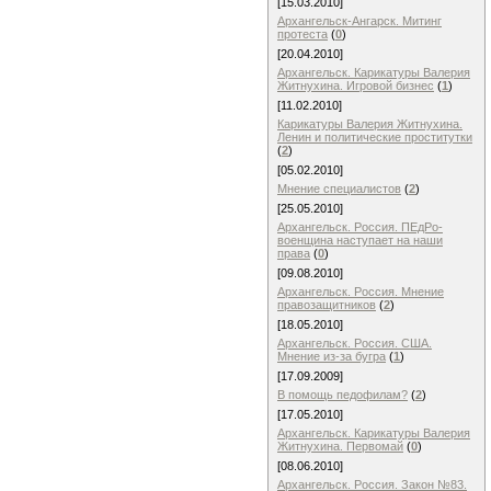
[15.03.2010]
Архангельск-Ангарск. Митинг
протеста
(
0
)
[20.04.2010]
Архангельск. Карикатуры Валерия
Житнухина. Игровой бизнес
(
1
)
[11.02.2010]
Карикатуры Валерия Житнухина.
Ленин и политические проститутки
(
2
)
[05.02.2010]
Мнение специалистов
(
2
)
[25.05.2010]
Архангельск. Россия. ПЕдРо-
военщина наступает на наши
права
(
0
)
[09.08.2010]
Архангельск. Россия. Мнение
правозащитников
(
2
)
[18.05.2010]
Архангельск. Россия. США.
Мнение из-за бугра
(
1
)
[17.09.2009]
В помощь педофилам?
(
2
)
[17.05.2010]
Архангельск. Карикатуры Валерия
Житнухина. Первомай
(
0
)
[08.06.2010]
Архангельск. Россия. Закон №83.