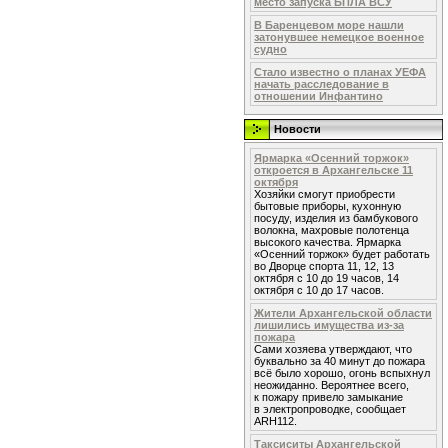
место запуска БПЛА ВСУ
В Баренцевом море нашли
затонувшее немецкое военное
судно
Стало известно о планах УЕФА
начать расследование в
отношении Инфантино
Новости
Ярмарка «Осенний торжок»
откроется в Архангельске 11
октября
Хозяйки смогут приобрести
бытовые приборы, кухонную
посуду, изделия из бамбукового
волокна, махровые полотенца
высокого качества. Ярмарка
«Осенний торжок» будет работать
во Дворце спорта 11, 12, 13
октября с 10 до 19 часов, 14
октября с 10 до 17 часов.
Жители Архангельской области
лишились имущества из-за
пожара
Сами хозяева утверждают, что
буквально за 40 минут до пожара
всё было хорошо, огонь вспыхнул
неожиданно. Вероятнее всего,
к пожару привело замыкание
в электропроводке, сообщает
ARH112.
Таксиситы Архангельской