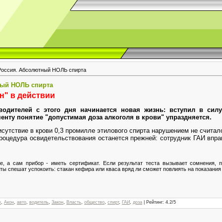
Россия. Абсолютный НОЛЬ спирта
ный НОЛЬ спирта
н" в действии
водителей с этого дня начинается новая жизнь: вступил в силу
енту понятие "допустимая доза алкоголя в крови" упраздняется.
сутствие в крови 0,3 промилле этилового спирта нарушением не считало
роцедура освидетельствования останется прежней: сотрудник ГАИ впра
е, а сам прибор - иметь сертификат. Если результат теста вызывает сомнения, 
ы спешат успокоить: стакан кефира или кваса вряд ли сможет повлиять на показания
е
,
Акон
,
авто
,
водитель
,
Закон
,
Власть
,
общество
,
спирт
,
ГАИ
,
доза
|
Рейтинг
:
4.2
/
5