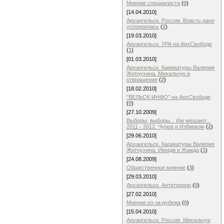
Мнение специалиста
(
0
)
[14.04.2010]
Архангельск. Россия. Власть рано
успокоилась
(
2
)
[19.03.2010]
Архангельск. УРА на АрхСвободе
(
1
)
[01.03.2010]
Архангельск. Карикатуры Валерия
Житнухина. Михальчук и
отвращение
(
2
)
[18.02.2010]
"ВЕЛЬСК-ИНФО" на АрхСвободе
(
0
)
[27.10.2009]
Выборы, выборы... Им мешают...
2011 - 2012. Чуров и Избирком
(
2
)
[29.06.2010]
Архангельск. Карикатуры Валерия
Житнухина. Имидж и Жажда
(
1
)
[24.08.2009]
Общественное мнение
(
3
)
[29.03.2010]
Архангельск. Антитеррор
(
0
)
[27.02.2010]
Мнение из-за рубежа
(
0
)
[15.04.2010]
Архангельск. Россия. Михальчук