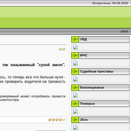
Воскресенье, 09.08.2026
|
RSS
УВД
16:07
МЧС
 так называемый "сухой закон".
Судебные приставы
сь, то теперь все что больше нуля -
ве проверить водителя на трезвость
Беломорканал
проверяемый может потребовать провести
 алкотестера.
Поморье
29.ru