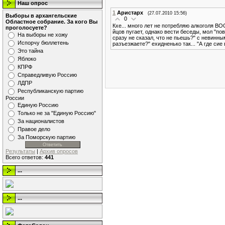
Наш опрос
1
Аристарх
(27.07.2010 15:56)
Выборы в архангельские
0
Областное собрание. За кого Вы
Кхе... много лет не потребляю алкоголя ВОО
проголосуете?
йцов пугает, однако вести беседы, мол "по
На выборы не хожу
сразу не сказал, что не пьешь?" с невинным
Испорчу бюллетень
разъезжаете?" ехидненько так... "А где сие
Это тайна
Яблоко
КПРФ
Справедливую Россию
ЛДПР
Республиканскую партию
России
Единую Россию
Только не за "Единую Россию"
За националистов
Правое дело
За Поморскую партию
Результаты
|
Архив опросов
Всего ответов:
441
...
...