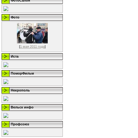
ФотоСалон
Фото
[
1 мая 2011 года
]
Иста
ПоморФильм
Некрополь
Вельск инфо
Профсоюз