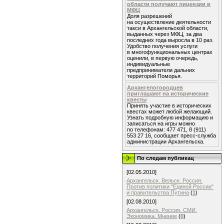
области получают лицензии в
МФЦ
Доля разрешений
на осуществление деятельности
такси в Архангельской области,
выданных через МФЦ, за два
последних года выросла в 10 раз.
Удобство получения услуги
в многофункциональных центрах
оценили, в первую очередь,
индивидуальные
предприниматели дальних
территорий Поморья.
Архангелогородцев
приглашают на исторические
квесты
Принять участие в исторических
квестах может любой желающий.
Узнать подробную информацию и
записаться на игры можно
по телефонам: 477 471, 8 (911)
553 27 16, сообщает пресс-служба
администрации Архангельска.
По следам публикац
[02.05.2010]
Архангельск. Вельск. Россия.
Против политики "Единой России"
и правительства Путина
(
1
)
[02.08.2010]
Архангельск. Россия. СМИ.
Экономика. Мнение
(
0
)