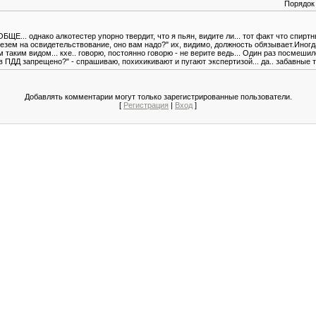
Порядок
БЩЕ... однако алкотестер упорно твердит, что я пьян, видите ли... тот факт что спирт
везем на освидетельствование, оно вам надо?" их, видимо, должность обязывает.Иногда
 таким видом... кхе.. говорю, постоянно говорю - не верите ведь... Один раз посмешило
 в ПДД запрещено?" - спрашиваю, похихикивают и пугают экспертизой... да.. забавные т
Добавлять комментарии могут только зарегистрированные пользователи.
[
Регистрация
|
Вход
]