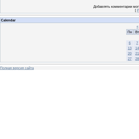
Добавлять комментарии могу
[
Р
Calendar
«
Пн
Вт
6
7
13
14
20
21
27
28
Полная версия сайта