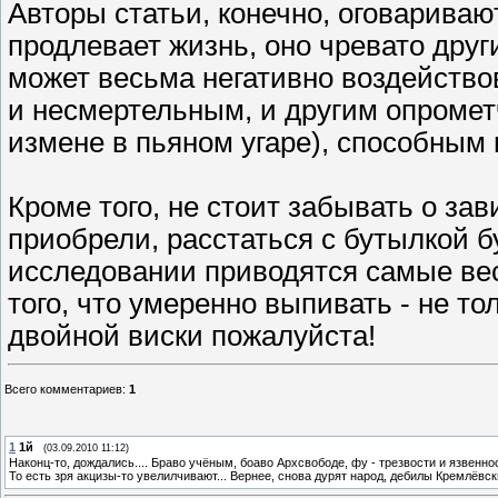
Авторы статьи, конечно, оговариваю
продлевает жизнь, оно чревато друг
может весьма негативно воздействов
и несмертельным, и другим опромет
измене в пьяном угаре), способным 
Кроме того, не стоит забывать о зав
приобрели, расстаться с бутылкой б
исследовании приводятся самые вес
того, что умеренно выпивать - не тол
двойной виски пожалуйста!
Всего комментариев
:
1
1
1й
(03.09.2010 11:12)
Наконц-то, дождались.... Браво учёным, боаво Архсвободе, фу - трезвости и язвеннос
То есть зря акцизы-то увелилчивают... Вернее, снова дурят народ, дебилы Кремлёвск