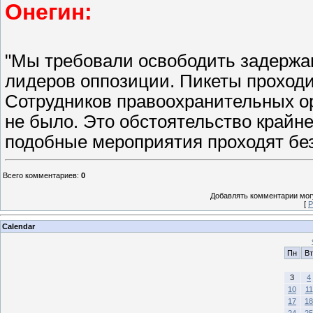
Онегин:
"Мы требовали освободить задержан
лидеров оппозиции. Пикеты проходи
Сотрудников правоохранительных ор
не было. Это обстоятельство крайне
подобные мероприятия проходят без
Всего комментариев
:
0
Добавлять комментарии могу
[
Р
Calendar
Пн
Вт
3
4
10
11
17
18
24
25