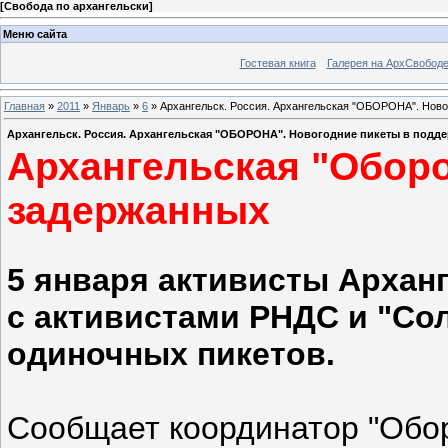
[
Свобода по архангельски
]
Меню сайта
Гостевая книга
Галерея на АрхСвобод
Главная
»
2011
»
Январь
»
6
» Архангельск. Россия. Архангельская "ОБОРОНА". Ново
Архангельск. Россия. Архангельская "ОБОРОНА". Новогодние пикеты в под
Архангельская "Оборо
задержанных
5 января активисты Архан
с активистами РНДС и "Со
одиночных пикетов.
Сообщает координатор "Обо