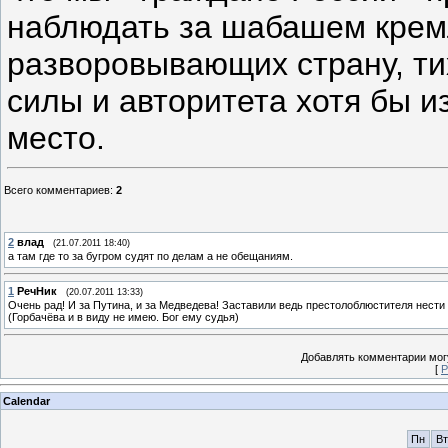
наблюдать за шабашем кремл
разворовывающих страну, тих
силы и авторитета хотя бы и
место.
Всего комментариев
:
2
2
влад
(21.07.2011 18:40)
а там где то за бугром судят по делам а не обещаниям.
1
РечНик
(20.07.2011 13:33)
Очень рад! И за Путина, и за Медведева! Заставили ведь престолоблюстителя нести 
(Горбачёва и в виду не имею. Бог ему судья)
Добавлять комментарии могу
[
Р
Calendar
Пн
Вт