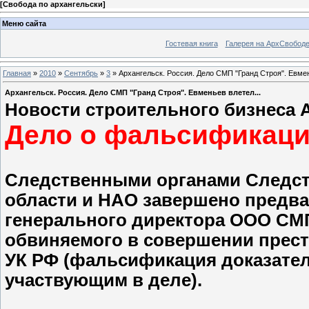
[
Свобода по архангельски
]
Меню сайта
Гостевая книга
Галерея на АрхСвобод
Главная
»
2010
»
Сентябрь
»
3
» Архангельск. Россия. Дело СМП "Гранд Строя". Евмен
Архангельск. Россия. Дело СМП "Гранд Строя". Евменьев влетел...
Новости строительного бизнеса 
Дело о фальсификаци
Следственными органами Следст
области и НАО завершено предва
генерального директора ООО СМП
обвиняемого в совершении престу
УК РФ (фальсификация доказател
участвующим в деле).