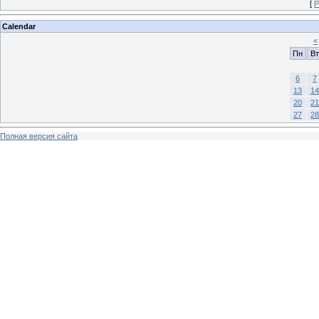
[
Р
Calendar
«
Пн
Вт
6
7
13
14
20
21
27
28
Полная версия сайта