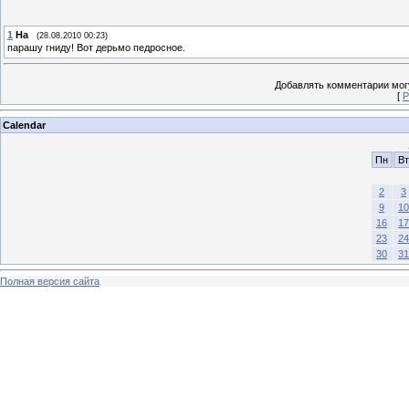
1
На
(28.08.2010 00:23)
парашу гниду! Вот дерьмо педросное.
Добавлять комментарии могу
[
Р
Calendar
Пн
Вт
2
3
9
10
16
17
23
24
30
31
Полная версия сайта