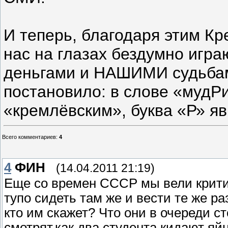
И теперь, благодаря этим К
нас на глазах бездумно игра
деньгами и НАШИМИ судьбам
постановило: в слове «мудР
«кремлёвским», буква «Р» я
Всего комментариев
:
4
4
ФИН
(14.04.2011 21:19)
Еще со времен СССР мы вели критик
тупо сидеть там же и вести те же р
кто им скажет? Что они в очереди с
смотрят,как два студента кидают яй