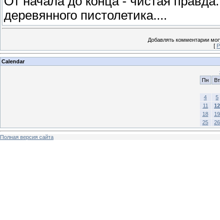
От начала до конца - чистая правда
деревянного пистолетика....
Добавлять комментарии могу
[
Р
Calendar
Пн
Вт
4
5
11
12
18
19
25
26
Полная версия сайта