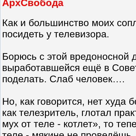
АрхСвобода
Как и большинство моих соп
посидеть у телевизора.
Борюсь с этой вредоносной д
выработавшейся ещё в Совет
поделать. Слаб человек….
Но, как говорится, нет худа б
как телезритель, глотал прак
мух от теле - котлет», то те
теле - мякине не проведёшь.