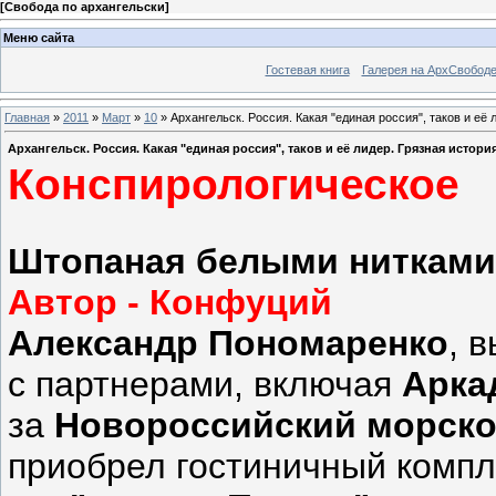
[
Свобода по архангельски
]
Меню сайта
Гостевая книга
Галерея на АрхСвобод
Главная
»
2011
»
Март
»
10
» Архангельск. Россия. Какая "единая россия", таков и её
Архангельск. Россия. Какая "единая россия", таков и её лидер. Грязная истор
Конспирологическое
Штопаная белыми нитками
Автор - Конфуций
Александр Пономаренко
, 
с партнерами, включая
Арка
за
Новороссийский морско
приобрел гостиничный компл