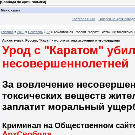
[
Свобода по архангельски
]
Меню сайта
Гостевая книга
Галерея на АрхСвобод
Главная
»
2010
»
Сентябрь
»
22
» Архангельск. Россия. "Карат" - источник токсикома
Архангельск. Россия. "Карат" - источник токсикомании и уголовщины
Урод с "Каратом" уби
несовершеннолетней
За вовлечение несовершен
токсических веществ жите
заплатит моральный ущер
Криминал на Общественном сайте
АрхСвобода