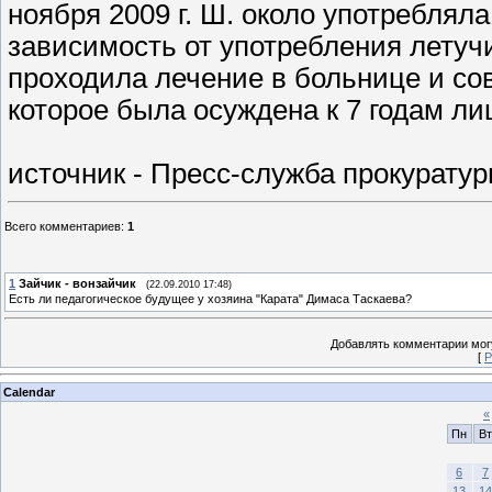
ноября 2009 г. Ш. около употреблял
зависимость от употребления летуч
проходила лечение в больнице и со
которое была осуждена к 7 годам л
источник - Пресс-служба прокурату
Всего комментариев
:
1
1
Зайчик - вонзайчик
(22.09.2010 17:48)
Есть ли педагогическое будущее у хозяина "Карата" Димаса Таскаева?
Добавлять комментарии могу
[
Р
Calendar
«
Пн
Вт
6
7
13
14