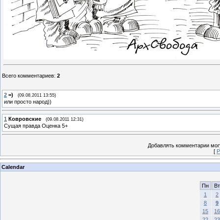
Всего комментариев
:
2
2
=)
(09.08.2011 13:55)
или просто народ))
1
Ковровские
(09.08.2011 12:31)
Сущая правда Оценка 5+
Добавлять комментарии могу
[
Р
Calendar
Пн
Вт
1
2
8
9
15
16
22
23