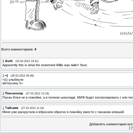
Всего комментариев
:
4
4
Auth
(10.04.2012 19:41)
Apparently this is what the esteemed Willis was tialkn' 'bout.
3
=)
(28.03.2012 05:46)
=))) улыбнуло
житнухину 5+
2
Пенсионер
(27.03.2012 12:24)
Пахан Илья не в помойке, а в полном шоколаде. МИФ будет контролировать ( или пил
1
Тайсаев
(27.03.2012 11:10)
Меня уже раскрутили и вбросили обратно в помойку вместе с паханом илюшей.
Добавлять комментарии могу
[
Р