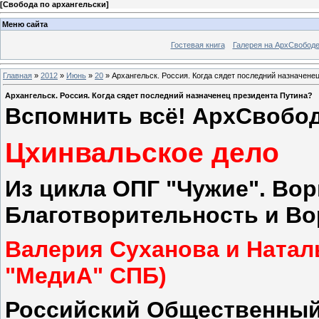
[
Свобода по архангельски
]
Меню сайта
Гостевая книга
Галерея на АрхСвобод
Главная
»
2012
»
Июнь
»
20
» Архангельск. Россия. Когда сядет последний назначене
Архангельск. Россия. Когда сядет последний назначенец президента Путина?
Вспомнить всё! АрхСвобода 
Цхинвальское дело
Из цикла ОПГ "Чужие". Вор
Благотворительность и Во
Валерия Суханова и Ната
"МедиА" СПБ)
Российский Общественный 