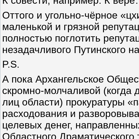
К совести, например. К вер
Оттого и угольно-чёрное «цх
маленькой и грязной репута
полностью поглотить репутац
незадачливого Путинского н
P.S.
А пока Архангельское Общес
скромно-молчаливой (когда 
лиц области) прокуратуры «
расходования и разворовыв
целевых денег, направленны
Областного Драматического 