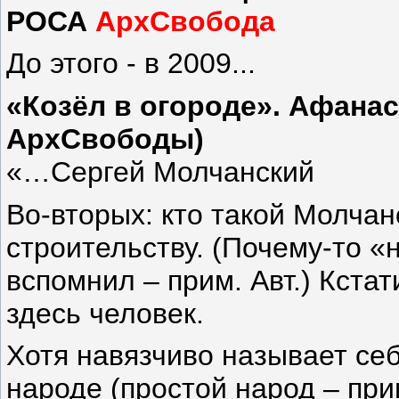
РОСА
АрхСвобода
До этого - в 2009...
«Козёл в огороде». Афана
АрхСвободы)
«…Сергей Молчанский
Во-вторых: кто такой Молчан
строительству. (Почему-то 
вспомнил – прим. Авт.) Кстат
здесь человек.
Хотя навязчиво называет се
народе (простой народ – при