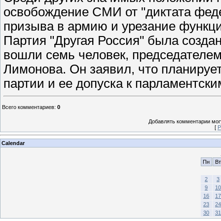
освобождение СМИ от "диктата феде
призыва в армию и урезание функц
Партия "Другая Россия" была создан
вошли семь человек, председателем
Лимонова. Он заявил, что планируе
партии и ее допуска к парламентски
Всего комментариев
:
0
Добавлять комментарии могу
[
Р
Calendar
Пн
Вт
2
3
9
10
16
17
23
24
30
31