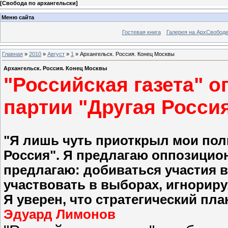
[
Свобода по архангельски
]
Меню сайта
Гостевая книга
Галерея на АрхСвобод
Главная
»
2010
»
Август
»
1
» Архангельск. Россия. Конец Москвы
Архангельск. Россия. Конец Москвы
"Российская газета" 
партии "Другая Росси
"Я лишь чуть приоткрыл мои пол
Россия". Я предлагаю оппозицио
предлагаю: добиваться участия в
участвовать в выборах, игнорир
Я уверен, что стратегический пла
Эдуард Лимонов