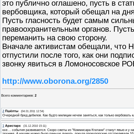
это публично оглашено, пусть в ста
вербовщика, который обещал на дня
Пусть гласность будет самым сильн
правоохранительным органов. Пусть о
переманить на свою сторону.
Вначале активистам обещали, что Н
отпустили после того, как они подпи
звонку явиться в Ломоносовское РО
http://www.oborona.org/2850
Всего комментариев
:
2
2
Пшёлты
(04.01.2011 12:54)
Очередной бред дебилов. Как будто милиции нечем заняться, как только вербовать к
1
Аристарх
(31.12.2010 15:11)
кхе.... события развиваются. Скоро сжеты из "Коммисара Ктатани" станут явью и у 
технике. А нашим нужно было раньше думать, покуда прокурорские отстреливали 10 л