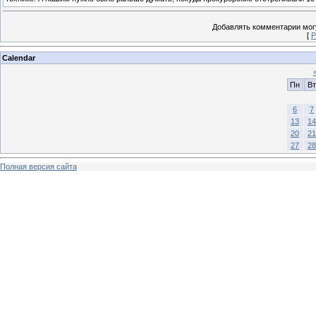
Добавлять комментарии могу
[
Р
Calendar
Пн
Вт
6
7
13
14
20
21
27
28
Полная версия сайта