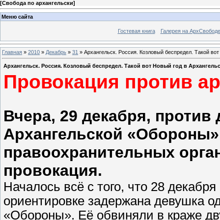
[
Свобода по архангельски
]
Меню сайта
Гостевая книга
Галерея на АрхСвобод
Главная
»
2010
»
Декабрь
»
31
» Архангельск. Россия. Козловый беспредел. Такой вот
Архангельск. Россия. Козловый беспредел. Такой вот Новый год в Архангель
Провокация против а
Вчера, 29 декабря, против
Архангельской «Обороны»
правоохранительных орга
провокация.
Началось всё с того, что 28 декаб
ориентировке задержана девушка од
«Обороны». Её обвиняли в краже дв