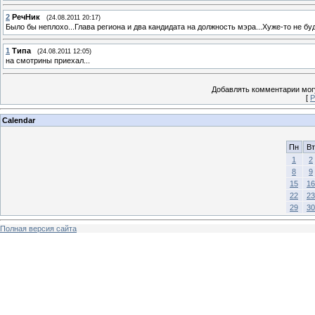
2
РечНик
(24.08.2011 20:17)
Было бы неплохо...Глава региона и два кандидата на должность мэра...Хуже-то не буде
1
Типа
(24.08.2011 12:05)
на смотрины приехал...
Добавлять комментарии могу
[
Р
Calendar
Пн
Вт
1
2
8
9
15
16
22
23
29
30
Полная версия сайта