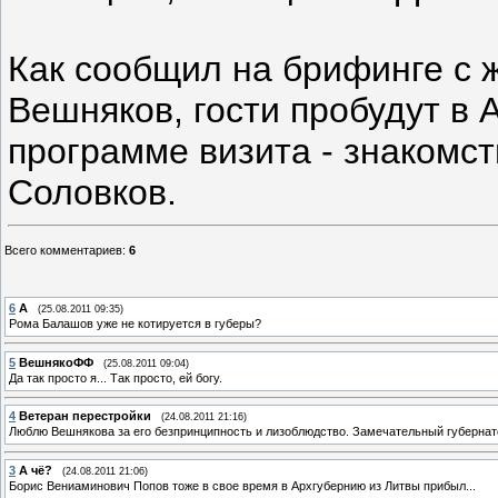
Как сообщил на брифинге с 
Вешняков, гости пробудут в 
программе визита - знакомс
Соловков.
Всего комментариев
:
6
6
А
(25.08.2011 09:35)
Рома Балашов уже не котируется в губеры?
5
ВешнякоФФ
(25.08.2011 09:04)
Да так просто я... Так просто, ей богу.
4
Ветеран перестройки
(24.08.2011 21:16)
Люблю Вешнякова за его безпринципность и лизоблюдство. Замечательный губернато
3
А чё?
(24.08.2011 21:06)
Борис Вениаминович Попов тоже в свое время в Архгубернию из Литвы прибыл...