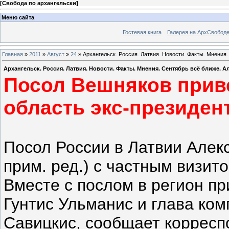
[
Свобода по архангельски
]
Меню сайта
Гостевая книга
Галерея на АрхСвобод
Главная
»
2011
»
Август
»
24
» Архангельск. Россия. Латвия. Новости. Факты. Мнения
Архангельск. Россия. Латвия. Новости. Факты. Мнения. Сентябрь всё ближе. А
Посол Вешняков прив
область экс-президен
Посол России в Латвии Алек
прим. ред.) с частным визит
Вместе с послом в регион п
Гунтис Ульманис и глава ко
Савицкис, сообщает коррес