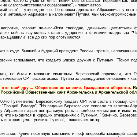
ом. Часто случаются ляпы: некий "bolshoi balance" перевели как "bols
и не благоприятствовали образованию", - пишет автор.
ский язык", - утверждает он. По словам адвокатов Абрамовича, у него 
цо и интонация Абрамовича напоминают Путина, чьи бескомпромиссные 
 напротив, говорит по-английски свободно, длинными цветистыми 
лько сейчас научились ставить ударение в фамилии владельца "Че
аркацишвили" все до сих пор спотыкаются.
ет в суде. Бывший и будущий президент России - третья, непризнанная,
вский вспоминает, что когда-то близко дружил с Путиным. "Тоном под
оды, но были и мрачные симптомы: Березовский поразился, что Пу
да телеканал ОРТ раскритиковал Путина за равнодушное отношение к кат
 кто твой друг... Общественное мнение. Гражданское общество.
R
 Российский Общественный сайт Архангельска и Архангельской обл
000-го Путин велел Березовскому продать ОРТ или сесть в тюрьму. Он
: "Прощай, Володя". "Но падение Березовского совпало со взлетом Абр
оду Абрамович играл центральную роль в подборе министров и имел в
т, что находится в хороших отношениях с Путиным. "Конечно, Березовс
ть и вторая цель - унизить Путина", - заключает автор.
омпании. Купив нефтяную компанию и нефтеперерабатывающий завод