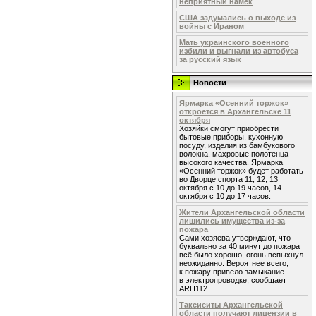
неприятный намек
США задумались о выходе из
войны с Ираном
Мать украинского военного
избили и выгнали из автобуса
за русский язык
Новости
Ярмарка «Осенний торжок»
откроется в Архангельске 11
октября
Хозяйки смогут приобрести
бытовые приборы, кухонную
посуду, изделия из бамбукового
волокна, махровые полотенца
высокого качества. Ярмарка
«Осенний торжок» будет работать
во Дворце спорта 11, 12, 13
октября с 10 до 19 часов, 14
октября с 10 до 17 часов.
Жители Архангельской области
лишились имущества из-за
пожара
Сами хозяева утверждают, что
буквально за 40 минут до пожара
всё было хорошо, огонь вспыхнул
неожиданно. Вероятнее всего,
к пожару привело замыкание
в электропроводке, сообщает
ARH112.
Таксиситы Архангельской
области получают лицензии в