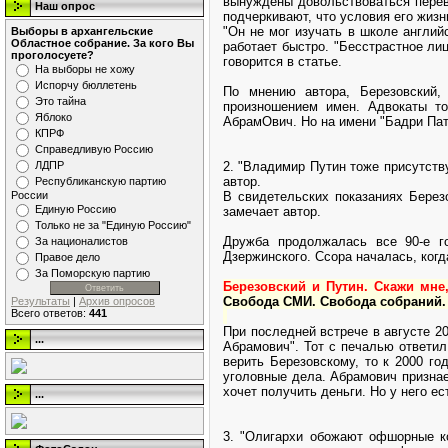
вынуждены довольствоваться перевод
Наш опрос
подчеркивают, что условия его жизн
"Он не мог изучать в школе англий
Выборы в архангельские
Областное собрание. За кого Вы
работает быстро. "Бесстрастное ли
проголосуете?
говорится в статье.
На выборы не хожу
Испорчу бюллетень
По мнению автора, Березовский,
Это тайна
произношением имен. Адвокаты то
Яблоко
АбрамОвич. Но на имени "Бадри Пат
КПРФ
Справедливую Россию
2. "Владимир Путин тоже присутству
ЛДПР
автор.
Республиканскую партию
В свидетельских показаниях Березо
России
Единую Россию
замечает автор.
Только не за "Единую Россию"
Дружба продолжалась все 90-е г
За националистов
Дзержинского. Ссора началась, ког
Правое дело
За Поморскую партию
Березовский и Путин. Скажи мне,
Свобода СМИ. Свобода собраний.
Результаты
|
Архив опросов
Всего ответов:
441
При последней встрече в августе 2
...
Абрамович". Тот с печалью ответил
верить Березовскому, то к 2000 г
уголовные дела. Абрамович признае
хочет получить деньги. Но у него ес
...
3. "Олигархи обожают офшорные к