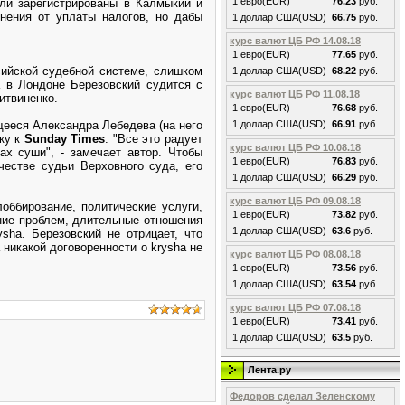
1 евро(EUR)
76.23
руб.
ли зарегистрированы в Калмыкии и
нения от уплаты налогов, но дабы
1 доллар США(USD)
66.75
руб.
курс валют ЦБ РФ 14.08.18
1 евро(EUR)
77.65
руб.
сийской судебной системе, слишком
1 доллар США(USD)
68.22
руб.
а в Лондоне Березовский судится с
курс валют ЦБ РФ 11.08.18
итвиненко.
1 евро(EUR)
76.68
руб.
щееся Александра Лебедева (на него
1 доллар США(USD)
66.91
руб.
ску к
Sunday Times
. "Все это радует
курс валют ЦБ РФ 10.08.18
ах суши", - замечает автор. Чтобы
1 евро(EUR)
76.83
руб.
естве судьи Верховного суда, его
1 доллар США(USD)
66.29
руб.
курс валют ЦБ РФ 09.08.18
лоббирование, политические услуги,
1 евро(EUR)
73.82
руб.
ение проблем, длительные отношения
1 доллар США(USD)
63.6
руб.
sha. Березовский не отрицает, что
 никакой договоренности о krysha не
курс валют ЦБ РФ 08.08.18
1 евро(EUR)
73.56
руб.
1 доллар США(USD)
63.54
руб.
курс валют ЦБ РФ 07.08.18
1 евро(EUR)
73.41
руб.
1 доллар США(USD)
63.5
руб.
Лента.ру
Федоров сделал Зеленскому