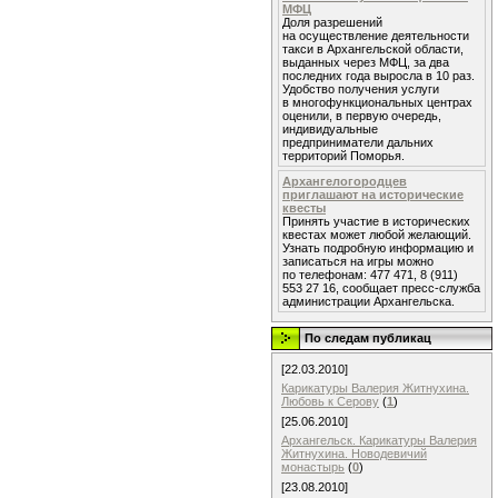
МФЦ
Доля разрешений
на осуществление деятельности
такси в Архангельской области,
выданных через МФЦ, за два
последних года выросла в 10 раз.
Удобство получения услуги
в многофункциональных центрах
оценили, в первую очередь,
индивидуальные
предприниматели дальних
территорий Поморья.
Архангелогородцев
приглашают на исторические
квесты
Принять участие в исторических
квестах может любой желающий.
Узнать подробную информацию и
записаться на игры можно
по телефонам: 477 471, 8 (911)
553 27 16, сообщает пресс-служба
администрации Архангельска.
По следам публикац
[22.03.2010]
Карикатуры Валерия Житнухина.
Любовь к Серову
(
1
)
[25.06.2010]
Архангельск. Карикатуры Валерия
Житнухина. Новодевичий
монастырь
(
0
)
[23.08.2010]