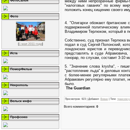
ФотоСалон
между ними непрозрачные фирмы-по
"налоговых гаванях" по всему мир
положить конец хищению своего имущ
Фото
4. "Олигархи обожают британские с
подверженной политическому влиян
Владимиром Терлюком, который в пе
Собственно, суд признал Терлюка в
[
1 мая 2011 года
]
подал в суд Сергей Полонский, кот
лондонских юристов и переводчико
представлять в суде Абрамовича,
Иста
гонорар, по слухам, составит 3-10 
5. "Значение слова krysha", - пиш
ПоморФильм
"растопление льда" в деловых конт
с более-менее регулярными платеж
Абрамович регулярно ему платил, но
было.
Некрополь
The Guardian
Просмотров
: 923 |
Добавил
:
Вован
|
Теги
:
трансексу
Вельск инфо
Всего комментариев
:
0
Профсоюз