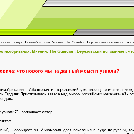
Россия. Лондон. Великобритания. Мнения. The Guardian: Березовский вспоминает, что 
еликобритания. Мнения. The Guardian: Березовский вспоминает, что
овича: что нового мы на данный момент узнали?
ликобритании - Абрамович и Березовский уже месяц сражаются меж
юк Гардинг. Приоткрылась завеса над миром российских мегабогачей - о
Лондона.
 узнали?" - вопрошает автор.
унктам.
йски", - сообщает он. Абрамович дает показания в суде по-русски, т