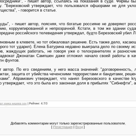
средники", - пишет автор, ссылаясь на показания в суде. Фирмы бы
у. "Березовский утверждает, что пользовался офшорами не для укло
ества", - говорится в статье.
уды", - пишет автор, поясняя, что богатые россияне не доверяют рос
ию, коррумпированной и непрозрачной. Кстати, в том же здании суд
редаче российского телевидения утверждал, будто Березовский убил Л
иновным в клевете, но тот обжаловал решение. Есть также дело, касаю
орого тот ударил). Елена Батурина недавно выиграла дело по своему и
в, жаждущих работать, не говоря уже о телохранителях и разносчик
 адвокат Джонатан Сампшен даже отложил начало своей работы в кач
млн фунтов.
ет автор. По его сведениям, у него масса значений: "договоренность, 
актах, защита от убийства чеченскими террористами и бандитами, реш
ами". Абрамович утверждает, что нанял Березовского в качестве kry
 утверждает, что это была его законная доля в прибылях "Сибнефти", а
ал эрика кишева sex
|
Рейтинг
:
4.7
/
3
Добавлять комментарии могут только зарегистрированные пользователи.
[
Регистрация
|
Вход
]