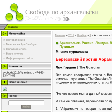
Свобода по архангельски
Главная
Меню сайта
Главная
»
2011
»
Ноябрь
»
9
» Архангельск. 
Гостевая книга
Архангельск. Россия. Лондон. В
Галерея на АрхСвободе
Путиным
Обратная связь
Мнение журналиста
Ваше мнение
Информация о сайте
Березовский против Абрам
Контакты
Люк Гардинг | The Guardian
svoboda2012@yandex.ru +7-953-
Это самая колоритная тяжба в Ве
934-74-86
отмечает журналист The Guardian Л
и сделок в пятизвездочных отелях 
Ваше мнение
"Но что нового мы на данный момент
Поиск
И сам же отвечает, перечисляя по п
1. "Абрамович не говорит по-англи