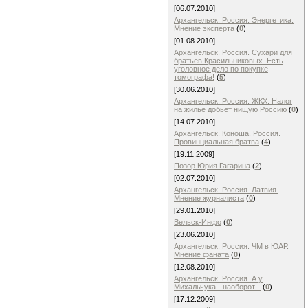
[06.07.2010]
Архангельск. Россия. Энергетика.
Мнение эксперта
(
0
)
[01.08.2010]
Архангельск. Россия. Сухари для
братьев Красильниковых. Есть
уголовное дело по покупке
томографа!
(
5
)
[30.06.2010]
Архангельск. Россия. ЖКХ. Налог
на жильё добьёт нищую Россию
(
0
)
[14.07.2010]
Архангельск. Коноша. Россия.
Провинциальная братва
(
4
)
[19.11.2009]
Позор Юрия Гагарина
(
2
)
[02.07.2010]
Архангельск. Россия. Латвия.
Мнение журналиста
(
0
)
[29.01.2010]
Вельск-Инфо
(
0
)
[23.06.2010]
Архангельск. Россия. ЧМ в ЮАР.
Мнение фаната
(
0
)
[12.08.2010]
Архангельск. Россия. А у
Михальчука - наоборот...
(
0
)
[17.12.2009]