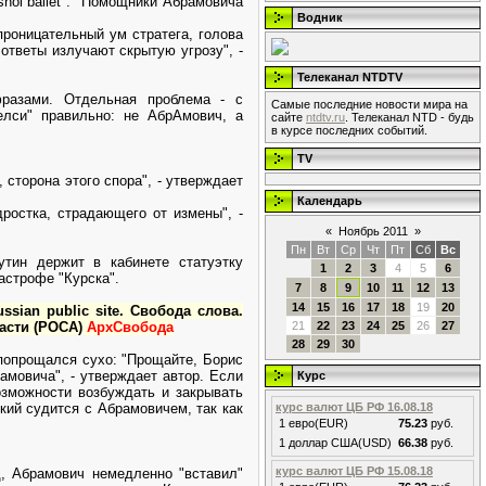
hoi ballet". "Помощники Абрамовича
Водник
проницательный ум стратега, голова
ответы излучают скрытую угрозу", -
Телеканал NTDTV
фразами. Отдельная проблема - с
Самые последние новости мира на
лси" правильно: не АбрАмович, а
сайте
ntdtv.ru
. Телеканал NTD - будь
в курсе последних событий.
TV
 сторона этого спора", - утверждает
Календарь
ростка, страдающего от измены", -
«
Ноябрь 2011
»
Пн
Вт
Ср
Чт
Пт
Сб
Вс
тин держит в кабинете статуэтку
1
2
3
4
5
6
астрофе "Курска".
7
8
9
10
11
12
13
14
15
16
17
18
19
20
ussian public site. Свобода слова.
асти (РОСА)
АрхСвобода
21
22
23
24
25
26
27
28
29
30
 попрощался сухо: "Прощайте, Борис
амовича", - утверждает автор. Если
Курс
озможности возбуждать и закрывать
кий судится с Абрамовичем, так как
курс валют ЦБ РФ 16.08.18
1 евро(EUR)
75.23
руб.
1 доллар США(USD)
66.38
руб.
курс валют ЦБ РФ 15.08.18
, Абрамович немедленно "вставил"