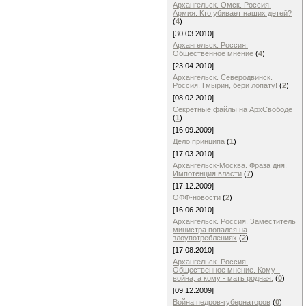
Архангельск. Омск. Россия.
Армия. Кто убивает наших детей?
(
4
)
[30.03.2010]
Архангельск. Россия.
Общественное мнение
(
4
)
[23.04.2010]
Архангельск. Северодвинск.
Россия. Гмырин, бери лопату!
(
2
)
[08.02.2010]
Cекретные файлы на АрхСвободе
(
1
)
[16.09.2009]
Дело принципа
(
1
)
[17.03.2010]
Архангельск-Москва. Фраза дня.
Импотенция власти
(
7
)
[17.12.2009]
ОФФ-новости
(
2
)
[16.06.2010]
Архангельск. Россия. Заместитель
министра попался на
злоупотреблениях
(
2
)
[17.08.2010]
Архангельск. Россия.
Общественное мнение. Кому -
война, а кому - мать родная.
(
0
)
[09.12.2009]
Война педров-губернаторов
(
0
)