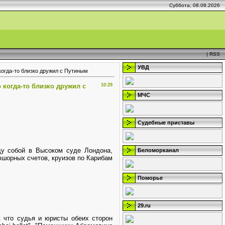
Суббота, 08.08.2026
|
RSS
УВД
когда-то близко дружил с Путиным
 когда-то близко дружил с
10:29
МЧС
Судебные приставы
ду собой в Высоком суде Лондона,
Беломорканал
фшорных счетов, круизов по Карибам
Поморье
29.ru
ак что судья и юристы обеих сторон