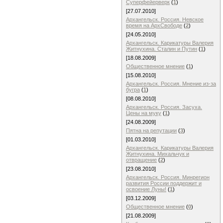
Суперфейерверк
(
1
)
[27.07.2010]
Архангельск. Россия. Невское
время на АрхСвободе
(
2
)
[24.05.2010]
Архангельск. Карикатуры Валерия
Житнухина. Cталин и Путин
(
1
)
[18.08.2009]
Общественное мнение
(
1
)
[15.08.2010]
Архангельск. Россия. Мнение из-за
бугра
(
1
)
[08.08.2010]
Архангельск. Россия. Засуха.
Цены на муку
(
1
)
[24.08.2009]
Пятна на репутации
(
3
)
[01.03.2010]
Архангельск. Карикатуры Валерия
Житнухина. Михальчук и
отвращение
(
2
)
[23.08.2010]
Архангельск. Россия. Минрегион
развития России поддержит и
освоение Луны!
(
1
)
[03.12.2009]
Общественное мнение
(
0
)
[21.08.2009]