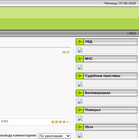
Пятница, 07.08.2026
|
RSS
УВД
09:37
МЧС
Судебные приставы
Беломорканал
Поморье
:
4.0
/
2
29.ru
 вывода комментариев: