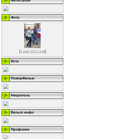
ФотоСалон
Фото
[
1 мая 2011 года
]
Иста
ПоморФильм
Некрополь
Вельск инфо
Профсоюз