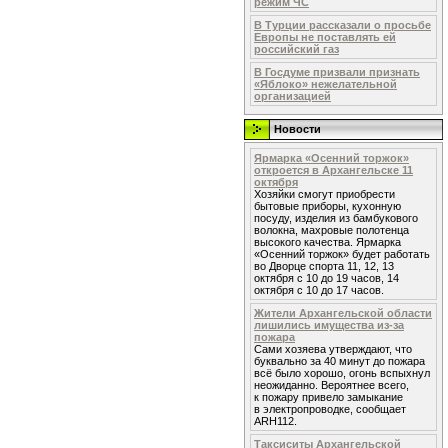
режим ЧС
В Турции рассказали о просьбе
Европы не поставлять ей
российский газ
В Госдуме призвали признать
«Яблоко» нежелательной
организацией
Новости
Ярмарка «Осенний торжок»
откроется в Архангельске 11
октября
Хозяйки смогут приобрести
бытовые приборы, кухонную
посуду, изделия из бамбукового
волокна, махровые полотенца
высокого качества. Ярмарка
«Осенний торжок» будет работать
во Дворце спорта 11, 12, 13
октября с 10 до 19 часов, 14
октября с 10 до 17 часов.
Жители Архангельской области
лишились имущества из-за
пожара
Сами хозяева утверждают, что
буквально за 40 минут до пожара
всё было хорошо, огонь вспыхнул
неожиданно. Вероятнее всего,
к пожару привело замыкание
в электропроводке, сообщает
ARH112.
Таксиситы Архангельской