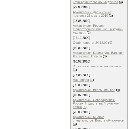
Клуб Архангельских Мудрецов
(
4
)
[29.03.2010]
Архангельск. Два митинга
протеста 28 марта 2010
(
2
)
[28.05.2010]
Архангельск. Россия.
Общественное мнение. Грызущий
козлов…
(
2
)
[24.12.2009]
Офф-новости. 24.12.09
(
0
)
[10.02.2010]
Архангельск. Карикатуры Валерия
Житнухина. Кремль
(
3
)
[10.02.2010]
Из жизни архангельских клоунов
(
1
)
[27.08.2009]
Наш опрос
(
1
)
[09.03.2010]
Архангельск. Вспомнить всё
(
4
)
[10.07.2010]
Архангельск. Северодвинск.
Россия. Нудисты на Ягринском
пляже
(
5
)
[26.03.2010]
Архангельск. Мнение
специалистов. Власть облажалась
(
3
)