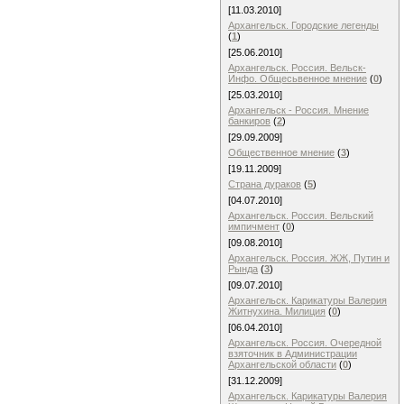
[11.03.2010]
Архангельск. Городские легенды
(
1
)
[25.06.2010]
Архангельск. Россия. Вельск-
Инфо. Общесьвенное мнение
(
0
)
[25.03.2010]
Архангельск - Россия. Мнение
банкиров
(
2
)
[29.09.2009]
Общественное мнение
(
3
)
[19.11.2009]
Страна дураков
(
5
)
[04.07.2010]
Архангельск. Россия. Вельский
импичмент
(
0
)
[09.08.2010]
Архангельск. Россия. ЖЖ, Путин и
Рында
(
3
)
[09.07.2010]
Архангельск. Карикатуры Валерия
Житнухина. Милиция
(
0
)
[06.04.2010]
Архангельск. Россия. Очередной
взяточник в Администрации
Архангельской области
(
0
)
[31.12.2009]
Архангельск. Карикатуры Валерия