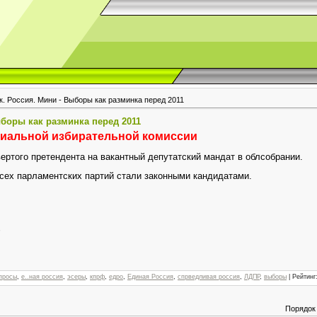
. Россия. Мини - Выборы как разминка перед 2011
ыборы как разминка перед 2011
иальной избирательной комиссии
ертого претендента на вакантный депутатский мандат в облсобрании.
сех парламентских партий стали законными кандидатами.
,
просы
,
е..ная россия
,
эсеры
,
кпрф
,
едро
,
Единая Россия
,
спрведливая россия
,
ЛДПР
,
выборы
|
Рейтинг
Порядок