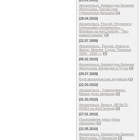
[23.01.2010]
Архангельск. Карикатуры Валерия
Житнухина. Третий срок
губернатора Дарькина
(
1
)
[28.04.2010]
Архангельск. Россия. Неумехи и
попрошайки допиарились...
Впервые на АрхСвободе - "Без
комментариев"
(
3
)
[22.07.2009]
Архангельск . Россия. Новости.
Факты. Мнения. Слухи. Поморье
2004 - 2009 г.г.
(
0
)
[05.02.2010]
Архангельск. Карикатуры Валерия
Житнухина. Медведев и Путин
(
4
)
[29.07.2009]
Клуб архангельских мудрецов
(
1
)
[22.03.2010]
Архангельск - Северодвинск.
Малые дозы радиации
(
2
)
[31.03.2010]
Архангельск. Вельск. ВЕЛЬСК-
ИНФО на АрхСвободе
(
0
)
[27.01.2010]
Продолжение темы «Крах
оборонки»
(
1
)
[21.05.2010]
Архангельск. Карикатуры Валерия
Житнухина. Губернатор
(
3
)