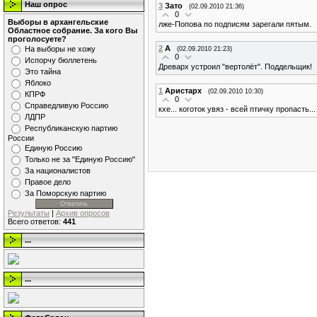
Наш опрос
3
Зато
(02.09.2010 21:36)
0
Выборы в архангельские
лже-Попова по подписям зарегали пятым.
Областное собрание. За кого Вы
проголосуете?
2
А
На выборы не хожу
(02.09.2010 21:23)
0
Испорчу бюллетень
Древарх устроил "вертолёт". Поддельщик!
Это тайна
Яблоко
1
Аристарх
(02.09.2010 10:30)
КПРФ
0
Справедливую Россию
кхе... коготок увяз - всей птичку пропасть...
ЛДПР
Республиканскую партию
России
Единую Россию
Только не за "Единую Россию"
За националистов
Правое дело
За Поморскую партию
Результаты
|
Архив опросов
Всего ответов:
441
...
...