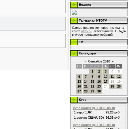
Водник
Телеканал NTDTV
Самые последние новости мира на
сайте
ntdtv.ru
. Телеканал NTD - будь
в курсе последних событий.
TV
Календарь
«
Сентябрь 2010
»
Пн
Вт
Ср
Чт
Пт
Сб
Вс
1
2
3
4
5
6
7
8
9
10
11
12
13
14
15
16
17
18
19
20
21
22
23
24
25
26
27
28
29
30
Курс
курс валют ЦБ РФ 16.08.18
1 евро(EUR)
75.23
руб.
1 доллар США(USD)
66.38
руб.
курс валют ЦБ РФ 15.08.18