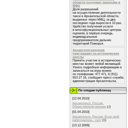
области получают лицензии в
МФЦ
Доля разрешений
на осуществление деятельности
такси в Архангельской области,
выданных через МФЦ, за два
последних года выросла в 10 раз.
Удобство получения услуги
в многофункциональных центрах
оценили, в первую очередь,
индивидуальные
предприниматели дальних
территорий Поморья.
Архангелогородцев
приглашают на исторические
квесты
Принять участие в исторических
квестах может любой желающий.
Узнать подробную информацию и
записаться на игры можно
по телефонам: 477 471, 8 (911)
553 27 16, сообщает пресс-служба
администрации Архангельска.
По следам публикац
[12.04.2010]
Архангельск. Россия.
Общественное мнение
(
3
)
[01.04.2010]
Архангельск. Россия. Если твой
работодатель - скот
(
0
)
[13.12.2009]