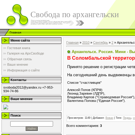
Свобода по архангельски
Главная
Меню сайта
Главная
»
2010
»
Сентябрь
»
2
» Архангельск
Гостевая книга
Архангельск. Россия. Мини - В
Галерея на АрхСвободе
В Соломбальской территор
Обратная связь
Ваше мнение
Принято решение о регистрации четв
Информация о сайте
На сегодняшний день выдвиженцы в
Контакты
Списое "счастливцев"
svoboda2012@yandex.ru +7-953-
Алексей Попов (КПРФ)
934-74-86
Леонид Заревин (ЛДПР),
Владимир Карпов ("Справедливая Россия")
Ваше мнение
Валентина Попова ("Единая Россия").
Поиск
Просмотров
: 1149 |
Добавил
:
Вован
|
Теги
:
Педры
,
с
Всего комментариев
:
3