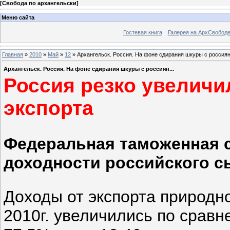
[
Свобода по архангельски
]
Меню сайта
Гостевая книга
Галерея на АрхСвобод
Главная
»
2010
»
Май
»
12
» Архангельск. Россия. На фоне сдирания шкуры с россиян.
Архангельск. Россия. На фоне сдирания шкуры с россиян...
Россия резко увеличи
экспорта
Федеральная таможенная 
доходности российского с
Доходы от экспорта природно
2010г. увеличились по сравн