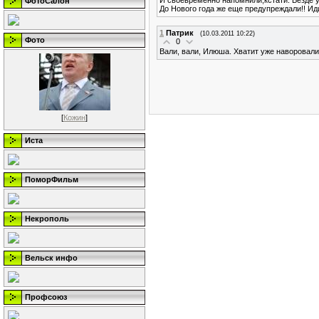
ФотоСалон
До Нового года же еще предупреждали!! Иди 
1
Патрик
(10.03.2011 10:22)
Фото
0
Вали, вали, Илюша. Хватит уже наворовали
[
Кожин
]
Иста
ПоморФильм
Некрополь
Вельск инфо
Профсоюз