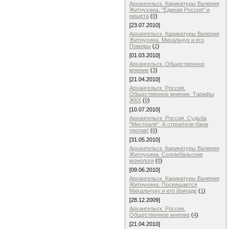
Архангельск. Карикатуры Валерия
Житнухина. "Единая Россия" и
нищета
(
0
)
[23.07.2010]
Архангельск. Карикатуры Валерия
Житнухина. Михальчук и его
Поморы
(
2
)
[01.03.2010]
Архангельск. Общественное
мнение
(
3
)
[21.04.2010]
Архангельск. Россия.
Общественное мнение. Тарифы
ЖКХ
(
0
)
[10.07.2010]
Архангельск. Россия. Судьба
"Мистраля". А строители барж
против!
(
0
)
[31.05.2010]
Архангельск. Карикатуры Валерия
Житнухина. Соломбальские
монологи
(
0
)
[09.06.2010]
Архангельск. Карикатуры Валерия
Житнухина. Посвящается
Михальчуку и его бригаде
(
1
)
[28.12.2009]
Архангельск. Россия.
Общественное мнение
(
4
)
[21.04.2010]