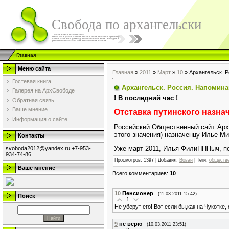
Свобода по архангельски
Главная
Меню сайта
Главная
»
2011
»
Март
»
10
» Архангельск. 
Гостевая книга
Архангельск. Россия. Напомин
Галерея на АрхСвободе
! В последний час !
Обратная связь
Ваше мнение
Отставка путинского назна
Информация о сайте
Российский Общественный сайт Арх
этого значения) назначенцу Илье М
Контакты
Уже март 2011, Илья ФилиПППыч, пор
svoboda2012@yandex.ru +7-953-
934-74-86
Просмотров
: 1397 |
Добавил
:
Вован
|
Теги
:
обществ
Ваше мнение
Всего комментариев
:
10
10
Пенсионер
(11.03.2011 15:42)
Поиск
1
Не уберут его! Вот если бы,как на Чукотке,
9
не верю
(10.03.2011 23:51)