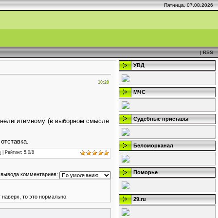
Пятница, 07.08.2026
|
RSS
УВД
10:20
МЧС
Судебные приставы
 нелигитимному (в выборном смысле
 отставка.
Беломорканал
я
|
Рейтинг
:
5.0
/
8
Поморье
 вывода комментариев:
т наверх, то это нормально.
29.ru