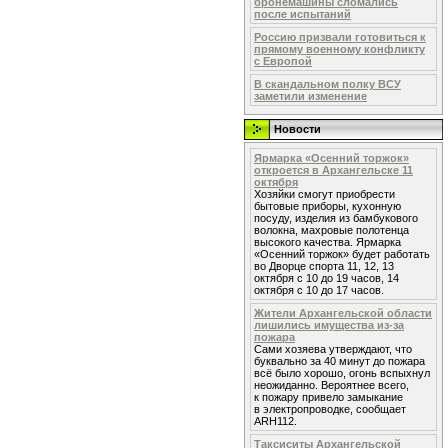
бронемашины сломались
после испытаний
Россию призвали готовиться к
прямому военному конфликту
с Европой
В скандальном полку ВСУ
заметили изменение
Новости
Ярмарка «Осенний торжок»
откроется в Архангельске 11
октября
Хозяйки смогут приобрести
бытовые приборы, кухонную
посуду, изделия из бамбукового
волокна, махровые полотенца
высокого качества. Ярмарка
«Осенний торжок» будет работать
во Дворце спорта 11, 12, 13
октября с 10 до 19 часов, 14
октября с 10 до 17 часов.
Жители Архангельской области
лишились имущества из-за
пожара
Сами хозяева утверждают, что
буквально за 40 минут до пожара
всё было хорошо, огонь вспыхнул
неожиданно. Вероятнее всего,
к пожару привело замыкание
в электропроводке, сообщает
ARH112.
Таксиситы Архангельской