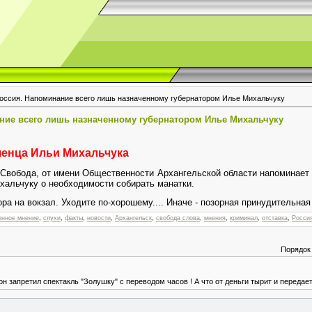
Россия. Напоминание всего лишь назначенному губернатором Илье Михальчуку
ание всего лишь назначенному губернатором Илье Михальчуку
ченца Ильи Михальчука
Свобода, от имени Общественности Архангельской области напоминает
ихальчуку о необходимости собирать манатки.
а на вокзал. Уходите по-хорошему.... Иначе - позорная принудительная
енное мнение
,
слухи
,
факты
,
новости
,
Архангельск
,
свобода слова
,
мнения
,
криминал
,
отставка
,
Росси
Порядок
 он запретил спектакль "Золушку" с переводом часов ! А что от деньги тырит и передае