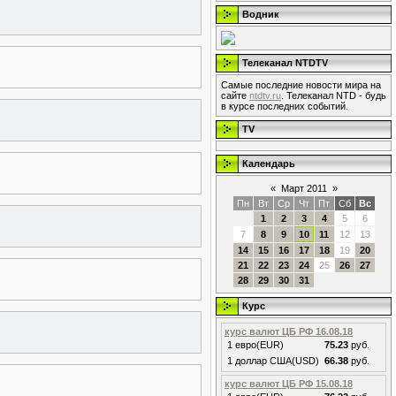
Водник
Телеканал NTDTV
Самые последние новости мира на
сайте
ntdtv.ru
. Телеканал NTD - будь
в курсе последних событий.
TV
Календарь
«
Март 2011
»
Пн
Вт
Ср
Чт
Пт
Сб
Вс
1
2
3
4
5
6
7
8
9
10
11
12
13
14
15
16
17
18
19
20
21
22
23
24
25
26
27
28
29
30
31
Курс
курс валют ЦБ РФ 16.08.18
1 евро(EUR)
75.23
руб.
1 доллар США(USD)
66.38
руб.
курс валют ЦБ РФ 15.08.18