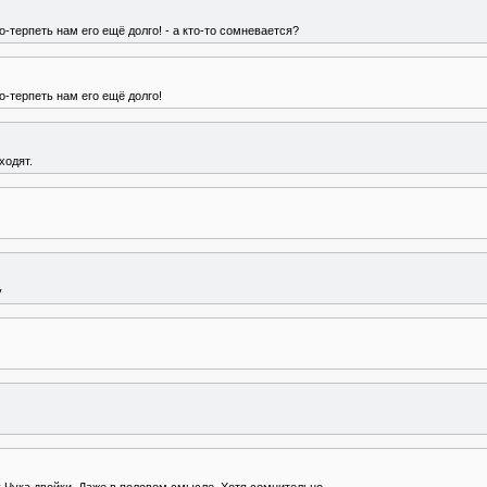
-терпеть нам его ещё долго! - а кто-то сомневается?
-терпеть нам его ещё долго!
ходят.
у
 Чука двойки. Даже в половом смысле. Хотя,сомнительно....