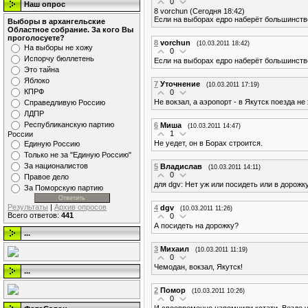
0
Наш опрос
8 vorchun (Сегодня 18:42)
Если на выборах едро наберёт большинство
Выборы в архангельские
Областное собрание. За кого Вы
проголосуете?
8
vorchun
(10.03.2011 18:42)
На выборы не хожу
0
Испорчу бюллетень
Если на выборах едро наберёт большинство
Это тайна
Яблоко
7
Уточнение
(10.03.2011 17:19)
КПРФ
0
Не вокзал, а аэропорт - в Якутск поезда не 
Справедливую Россию
ЛДПР
Республиканскую партию
6
Миша
(10.03.2011 14:47)
1
России
Не уедет, он в Борах строится.
Единую Россию
Только не за "Единую Россию"
За националистов
5
Владислав
(10.03.2011 14:11)
0
Правое дело
для dgv: Нет уж или посидеть или в дорожк
За Поморскую партию
Результаты
|
Архив опросов
4
dgv
(10.03.2011 11:26)
Всего ответов:
441
0
А посидеть на дорожку?
...
3
Михаил
(10.03.2011 11:19)
0
Чемодан, вокзал, Якутск!
...
2
Помор
(10.03.2011 10:26)
0
И своевременно напомнили,кстати. Везде у