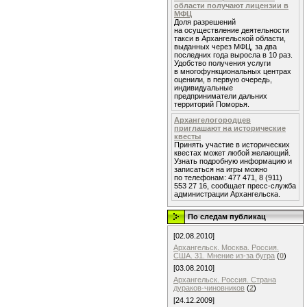
области получают лицензии в
МФЦ
Доля разрешений
на осуществление деятельности
такси в Архангельской области,
выданных через МФЦ, за два
последних года выросла в 10 раз.
Удобство получения услуги
в многофункциональных центрах
оценили, в первую очередь,
индивидуальные
предприниматели дальних
территорий Поморья.
Архангелогородцев
приглашают на исторические
квесты
Принять участие в исторических
квестах может любой желающий.
Узнать подробную информацию и
записаться на игры можно
по телефонам: 477 471, 8 (911)
553 27 16, сообщает пресс-служба
администрации Архангельска.
По следам публикац
[02.08.2010]
Архангельск. Москва. Россия.
США. 31. Мнение из-за бугра
(
0
)
[03.08.2010]
Архангельск. Россия. Страна
дураков-чиновников
(
2
)
[24.12.2009]