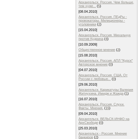
Архангельск. Россия. Чем больше,
тем хуже...
(
5
)
[08.04.2010]
Архангельск. Россия. ПЕдРы -
провокаторы. Милиционеры -
уголовники
(
2
)
[15.04.2010]
Архангельск. Россия. Михальчук
против Кудрина
(
4
)
[10.09.2009]
Общественное мнение
(
2
)
[15.08.2010]
Архангельск. Россия. АПЛ "Курск"
Авторское мнение
(
0
)
[04.07.2010]
Архангельск. Россия. США. От
России с любовью...
(
0
)
[29.06.2010]
Архангельск. Карикатуры Валерия
Житнухина. Имидж и Жажда
(
1
)
[16.07.2010]
Архангельск. Россия. Слухи.
Факты. Мнения.
(
15
)
[09.04.2010]
Архангельск. ВЕЛЬСК-ИНФО на
АрхСвободе
(
0
)
[25.03.2010]
Архангельск - Россия. Мнение
банкиров
(
2
)