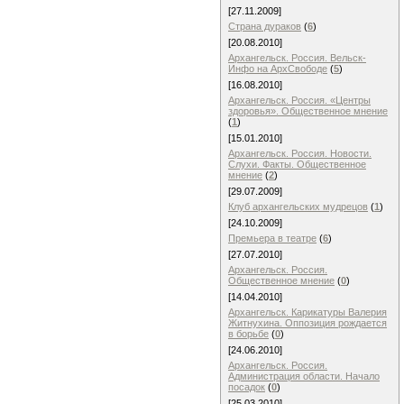
[27.11.2009]
Страна дураков
(
6
)
[20.08.2010]
Архангельск. Россия. Вельск-
Инфо на АрхСвободе
(
5
)
[16.08.2010]
Архангельск. Россия. «Центры
здоровья». Общественное мнение
(
1
)
[15.01.2010]
Архангельск. Россия. Новости.
Слухи. Факты. Общественное
мнение
(
2
)
[29.07.2009]
Клуб архангельских мудрецов
(
1
)
[24.10.2009]
Премьера в театре
(
6
)
[27.07.2010]
Архангельск. Россия.
Общественное мнение
(
0
)
[14.04.2010]
Архангельск. Карикатуры Валерия
Житнухина. Оппозиция рождается
в борьбе
(
0
)
[24.06.2010]
Архангельск. Россия.
Администрация области. Начало
посадок
(
0
)
[25.03.2010]