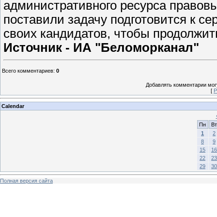
административного ресурса правов
поставили задачу подготовится к се
своих кандидатов, чтобы продолжит
Источник - ИА "Беломорканал"
Всего комментариев
:
0
Добавлять комментарии могу
[
Р
Calendar
Пн
Вт
1
2
8
9
15
16
22
23
29
30
Полная версия сайта