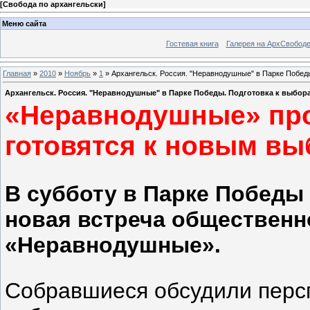
[
Свобода по архангельски
]
Меню сайта
Гостевая книга
Галерея на АрхСвобод
Главная
»
2010
»
Ноябрь
»
1
» Архангельск. Россия. "Неравнодушные" в Парке Побед
Архангельск. Россия. "Неравнодушные" в Парке Победы. Подготовка к выбор
«Неравнодушные» про
готовятся к новым в
В субботу в Парке Победы 
новая встреча общественн
«Неравнодушные».
Собравшиеся обсудили перс