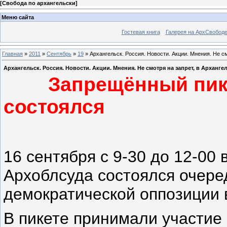
[
Свобода по архангельски
]
Меню сайта
Гостевая книга
Галерея на АрхСвобод
Главная
»
2011
»
Сентябрь
»
19
» Архангельск. Россия. Новости. Акции. Мнения. Не с
Архангельск. Россия. Новости. Акции. Мнения. Не смотря на запрет, в Арханг
Запрещённый пикет
состоялся
16 сентября с 9-30 до 12-00 
Архоблсуда состоялся очере
демократической оппозиции в
В пикете принимали участие