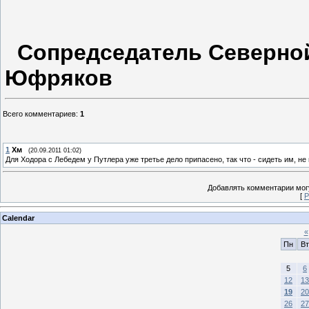
Сопредседатель Северно
Юфряков
Всего комментариев
:
1
1
Хм
(20.09.2011 01:02)
Для Ходора с Лебедем у Путлера уже третье дело припасено, так что - сидеть им, не
Добавлять комментарии могу
[
Р
Calendar
«
Пн
Вт
5
6
12
13
19
20
26
27