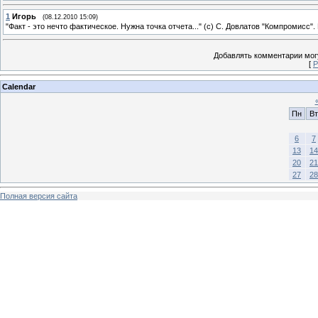
1
Игорь
(08.12.2010 15:09)
"Факт - это нечто фактическое. Нужна точка отчета..." (с) С. Довлатов "Компромисс"
Добавлять комментарии могу
[
Р
Calendar
Пн
Вт
6
7
13
14
20
21
27
28
Полная версия сайта