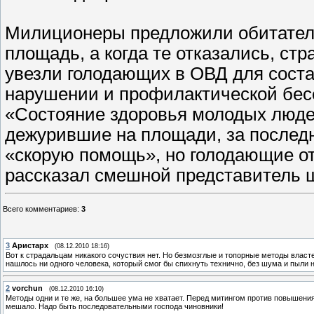
Милиционеры предложили обитателя
площадь, а когда те отказались, ст
увезли голодающих в ОВД для сост
нарушении и профилактической бес
«Состояние здоровья молодых люде
дежурившие на площади, за последн
«скорую помощь», но голодающие от
рассказал смешной представитель 
Всего комментариев
:
3
3
Аристарх
(08.12.2010 18:16)
Вот к страдальцам никакого сочуствия нет. Но безмозглые и топорные методы власт
нашлось ни одного человека, который смог бы спихнуть технично, без шума и пыли н
2
vorchun
(08.12.2010 16:10)
Методы одни и те же, на большее ума не хватает. Перед митингом против повышени
мешало. Надо быть последовательными господа чиновники!