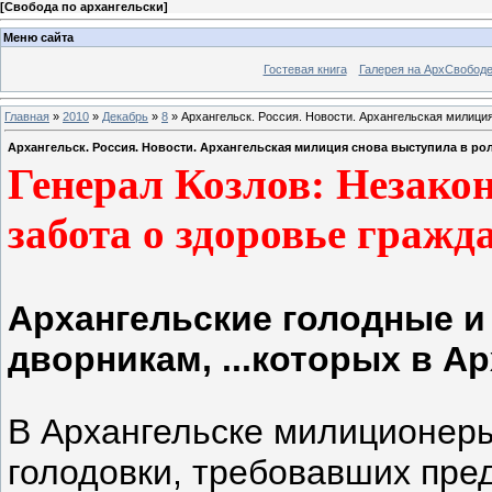
[
Свобода по архангельски
]
Меню сайта
Гостевая книга
Галерея на АрхСвобод
Главная
»
2010
»
Декабрь
»
8
» Архангельск. Россия. Новости. Архангельская милици
Архангельск. Россия. Новости. Архангельская милиция снова выступила в ро
Генерал
Козлов: Незако
забота о здоровье
гражд
Архангельские голодные 
дворникам, ...которых в А
В Архангельске милиционер
голодовки, требовавших пред