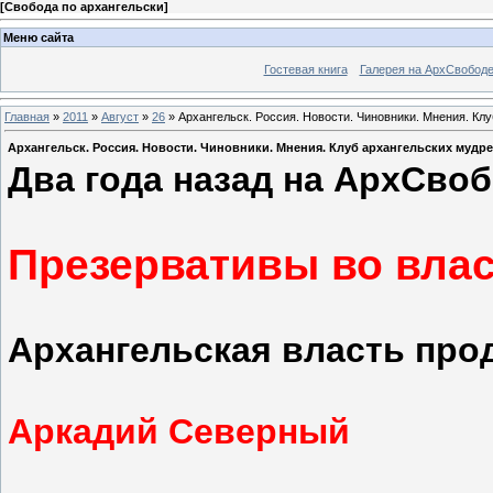
[
Свобода по архангельски
]
Меню сайта
Гостевая книга
Галерея на АрхСвобод
Главная
»
2011
»
Август
»
26
» Архангельск. Россия. Новости. Чиновники. Мнения. К
Архангельск. Россия. Новости. Чиновники. Мнения. Клуб архангельских мудр
Два года назад на АрхСвоб
Презервативы во вла
А
рхангельская власть про
Аркадий Северный